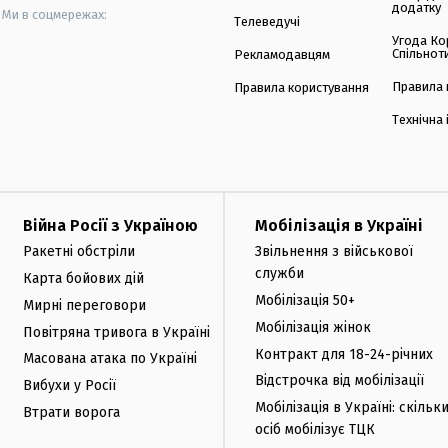
додатку
Ми в соцмережах:
Телеведучі
Угода Ко
Спільнот
Рекламодавцям
Правила 
Правила користування
Технічна
Війна Росії з Україною
Мобілізація в Україні
Ракетні обстріли
Звільнення з військової
служби
Карта бойових дій
Мобілізація 50+
Мирні переговори
Мобілізація жінок
Повітряна тривога в Україні
Контракт для 18-24-річних
Масована атака по Україні
Відстрочка від мобілізації
Вибухи у Росії
Мобілізація в Україні: скільк
Втрати ворога
осіб мобілізує ТЦК