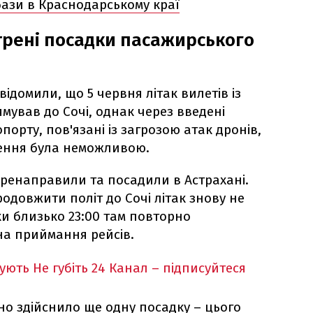
ази в Краснодарському краї
трені посадки пасажирського
ідомили, що 5 червня літак вилетів із
ямував до Сочі, однак через введені
орту, пов'язані із загрозою атак дронів,
чення була неможливою.
еренаправили та посадили в Астрахані.
одовжити політ до Сочі літак знову не
ьки близько 23:00 там повторно
а приймання рейсів.
кують
Не губіть 24 Канал – підписуйтеся
дно здійснило ще одну посадку – цього