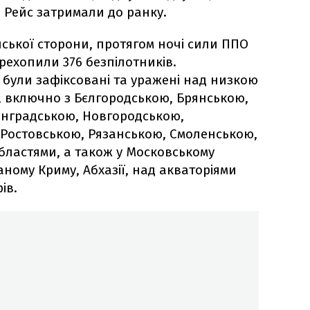
 Рейс затримали до ранку.
йської сторони, протягом ночі сили ППО
рехопили 376 безпілотників.
 були зафіксовані та уражені над низкою
и, включно з Бєлгородською, Брянською,
інградською, Новгородською,
 Ростовською, Рязанською, Смоленською,
бластями, а також у Московському
аному Криму, Абхазії, над акваторіями
ів.