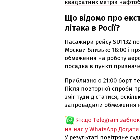
квадратних метрів нафтоб
Що відомо про екс
літака в Росії?
Пасажири рейсу SU1132 пов
Москви близько 18:00 і пр
обмеження на роботу аероп
посадка в пункті призна
Приблизно о 21:00 борт п
Після повторної спроби пр
зміг туди дістатися, оскіл
запровадили обмеження н
Якщо Telegram забло
на нас у WhatsApp
Додати
У результаті повітряне су