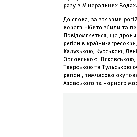
разу в Мінеральних Водах.
До слова, за заявами росі
ворога нібито збили та пе
Повідомляється, що дрони
регіонів країни-агресокр
Калузькою, Курською, Лен
Орловською, Псковською,
Тверською та Тульською о
регіоні, тимчасово окупов
Азовського та Чорного мор