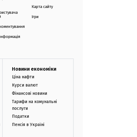
Карта сайту
ристувача
и
Ігри
коментування
 інформація
Новини економіки
Ціна нафти
Курси валют
Фінансові новини
Тарифи на комунальні
послуги
Податки
и
Пенсія в Україні