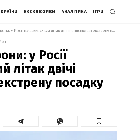
УКРАЇНИ
ЕКСКЛЮЗИВИ
АНАЛІТИКА
ІГРИ
 Заважали дрони: у Росії пасажирський літак двічі здійснював екстрену посадку 
2 хв
ни: у Росії
й літак двічі
екстрену посадку