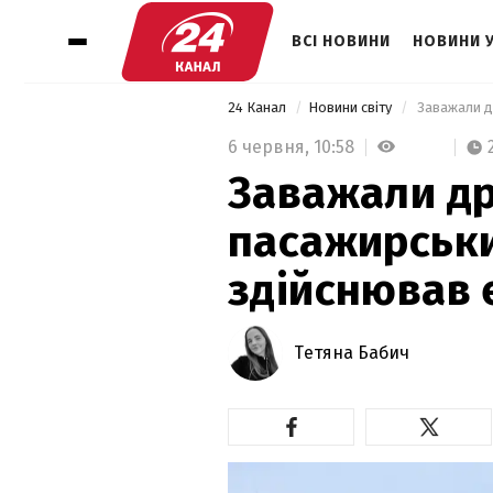
ВСІ НОВИНИ
НОВИНИ 
24 Канал
Новини світу
6 червня,
10:58
Заважали дро
пасажирськи
здійснював 
Тетяна Бабич