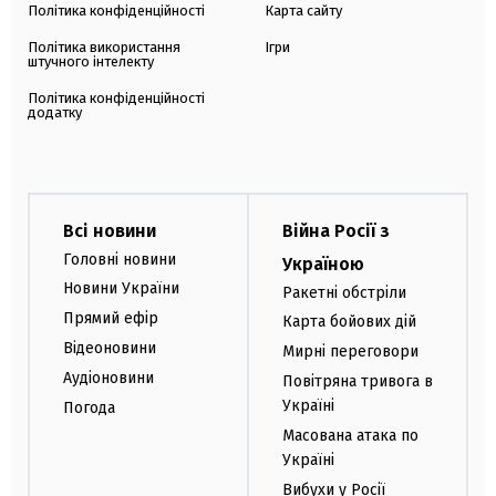
Політика конфіденційності
Карта сайту
Політика використання
Ігри
штучного інтелекту
Політика конфіденційності
додатку
Всі новини
Війна Росії з
Головні новини
Україною
Новини України
Ракетні обстріли
Прямий ефір
Карта бойових дій
Відеоновини
Мирні переговори
Аудіоновини
Повітряна тривога в
Україні
Погода
Масована атака по
Україні
Вибухи у Росії