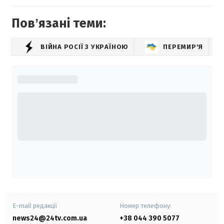
Повʼязані теми:
ВІЙНА РОСІЇ З УКРАЇНОЮ
ПЕРЕМИР'Я
9 
E-mail редакції
Номер телефону:
news24@24tv.com.ua
+38 044 390 5077