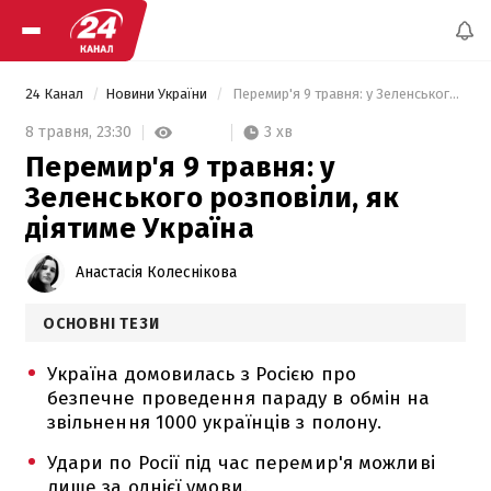
24 Канал
Новини України
 Перемир'я 9 травня: у Зеленського розповіли, як діятиме Україна 
3 хв
8 травня,
23:30
Перемир'я 9 травня: у
Зеленського розповіли, як
діятиме Україна
Анастасія Колеснікова
ОСНОВНІ ТЕЗИ
Україна домовилась з Росією про
безпечне проведення параду в обмін на
звільнення 1000 українців з полону.
Удари по Росії під час перемир'я можливі
лише за однієї умови.