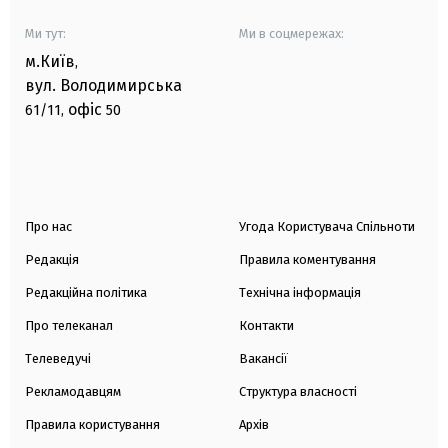
Ми тут:
Ми в соцмережах:
м.Київ
,
вул. Володимирська
офіс
61/11,
50
Про нас
Угода Користувача Спільноти
Редакція
Правила коментування
Редакційна політика
Технічна інформація
Про телеканал
Контакти
Телеведучі
Вакансії
Рекламодавцям
Структура власності
Правила користування
Архів