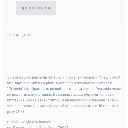
ДО РОЗСИЛОК
Наші додатки:
android
apple
smart tv
samsung smart tv
Всі комерційні рекламні матеріали позначені словами "Спецпроєкт"
чи "Партнерський матеріал". Матеріали з позначкою "Експерт",
"Позиція" відображають позицію авторів та героїв. Редакція може
не поділяти їхніх поглядів. Детальніше щодо реклами та правил
цитування можна ознайомитись в правилах користування сайтом.
Усі права захищені.
Матеріали сайту призначені для осіб старше
21
року (21+)
Онлайн-медіа «24 Канал»
пл. Галицька, буд. 15, м. Львів, 79008