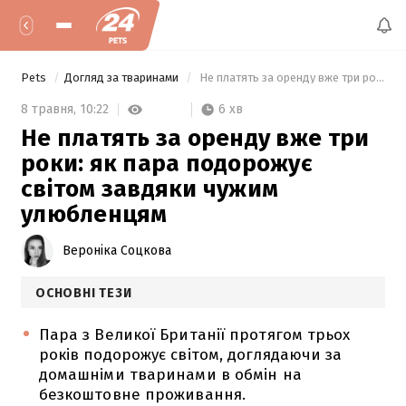
Pets
Догляд за тваринами
 Не платять за оренду вже три роки: як пара подорожує світом завдяки чужим улюбленцям 
6 хв
8 травня,
10:22
Не платять за оренду вже три
роки: як пара подорожує
світом завдяки чужим
улюбленцям
Вероніка Соцкова
ОСНОВНІ ТЕЗИ
Пара з Великої Британії протягом трьох
років подорожує світом, доглядаючи за
домашніми тваринами в обмін на
безкоштовне проживання.