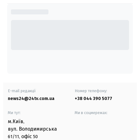
E-mail редакції
Номер телефону:
news24@24tv.com.ua
+38 044 390 5077
Ми тут:
Ми в соцмережах:
м.Київ
,
вул. Володимирська
офіс
61/11,
50