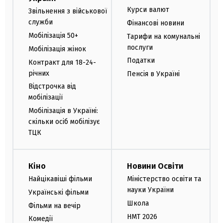
Курси валют
Звільнення з військової
служби
Фінансові новини
Мобілізація 50+
Тарифи на комунальні
послуги
Мобілізація жінок
Податки
Контракт для 18-24-
річних
Пенсія в Україні
Відстрочка від
мобілізації
Мобілізація в Україні:
скільки осіб мобілізує
ТЦК
Кіно
Новини Освіти
Найцікавіші фільми
Міністерство освіти та
науки України
Українські фільми
Школа
Фільми на вечір
НМТ 2026
Комедії