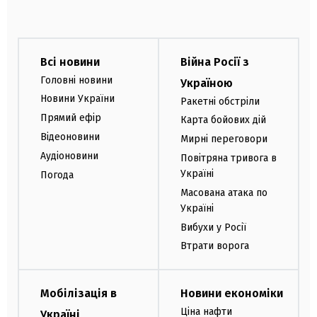
Всі новини
Війна Росії з
Головні новини
Україною
Новини України
Ракетні обстріли
Прямий ефір
Карта бойових дій
Відеоновини
Мирні переговори
Аудіоновини
Повітряна тривога в
Україні
Погода
Масована атака по
Україні
Вибухи у Росії
Втрати ворога
Мобілізація в
Новини економіки
Ціна нафти
Україні