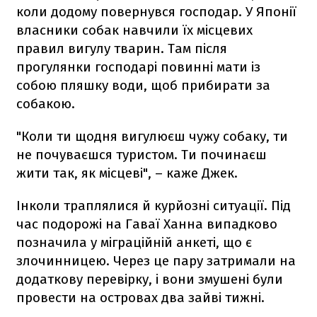
коли додому повернувся господар. У Японії
власники собак навчили їх місцевих
правил вигулу тварин. Там після
прогулянки господарі повинні мати із
собою пляшку води, щоб прибирати за
собакою.
"Коли ти щодня вигулюєш чужу собаку, ти
не почуваєшся туристом. Ти починаєш
жити так, як місцеві", – каже Джек.
Інколи траплялися й курйозні ситуації. Під
час подорожі на Гаваї Ханна випадково
позначила у міграційній анкеті, що є
злочинницею. Через це пару затримали на
додаткову перевірку, і вони змушені були
провести на островах два зайві тижні.