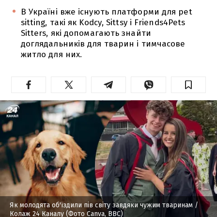
В Україні вже існують платформи для pet
sitting, такі як Kodcy, Sittsy і Friends4Pets
Sitters, які допомагають знайти
доглядальників для тварин і тимчасове
житло для них.
Як молодята об'їздили пів світу завдяки чужим тваринам
/
Колаж 24 Каналу (Фото Canva, ВВС)