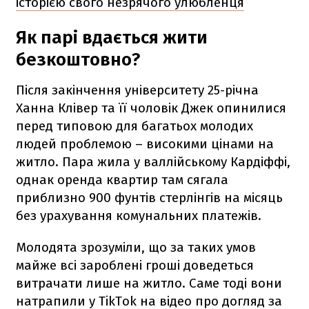
історією свого незрячого улюбленця
Як парі вдається жити
безкоштовно?
Після закінчення університету 25-річна
Ханна Клівер та її чоловік Джек опинилися
перед типовою для багатьох молодих
людей проблемою – високими цінами на
житло. Пара жила у валлійському Кардіффі,
однак оренда квартир там сягала
приблизно 900 фунтів стерлінгів на місяць
без урахування комунальних платежів.
Молодята зрозуміли, що за таких умов
майже всі зароблені гроші доведеться
витрачати лише на житло. Саме тоді вони
натрапили у TikTok на відео про догляд за