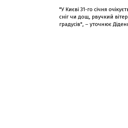
"У Києві 31-го січня очіку
сніг чи дощ, рвучкий віте
градусів", – уточнює Діден