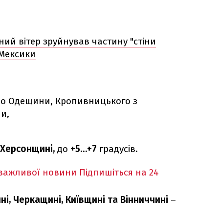
ний вітер зруйнував частину "стіни
 Мексики
до Одещини, Кропивницького з
и,
 Херсонщині,
до
+5…+7
градусів.
 важливої новини
Підпишіться на 24
і, Черкащині, Київщині та Вінниччині
–