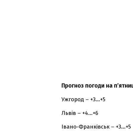
Прогноз погоди на п
’ятниц
Ужгород – +3…+5
Львів – +4…+6
Івано-Франківськ – +3…+5