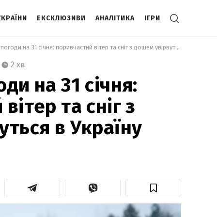
УКРАЇНИ
ЕКСКЛЮЗИВИ
АНАЛІТИКА
ІГРИ
 Прогноз погоди на 31 січня: поривчастий вітер та сніг з дощем увірвуться в Україну 
2 хв
ди на 31 січня:
вітер та сніг з
уться в Україну