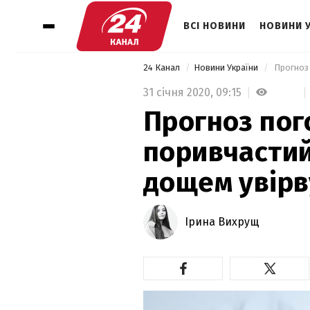
ВСІ НОВИНИ
НОВИНИ 
24 Канал
Новини України
31 січня 2020,
09:15
Прогноз пого
поривчастий 
дощем увірв
Ірина Вихрущ