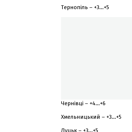
Тернопіль – +3…+5
Чернівці – +4…+6
Хмельницький – +3…+5
Луцьк – +3…+5