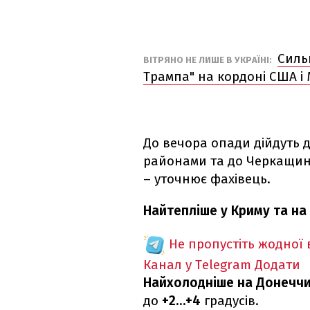
Силь
ВІТРЯНО НЕ ЛИШЕ В УКРАЇНІ:
Трампа" на кордоні США і
До вечора опади дійдуть 
районами та до Черкащин
– уточнює фахівець.
Найтепліше у Криму та на
Не пропустіть жодної
Канал у Telegram
Додати
Найхолодніше на Донеччин
до
+2…+4
градусів.