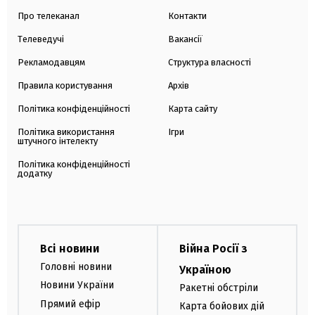
Про телеканал
Контакти
Телеведучі
Вакансії
Рекламодавцям
Структура власності
Правила користування
Архів
Політика конфіденційності
Карта сайту
Політика використання
Ігри
штучного інтелекту
Політика конфіденційності
додатку
Всі новини
Війна Росії з
Головні новини
Україною
Новини України
Ракетні обстріли
Прямий ефір
Карта бойових дій