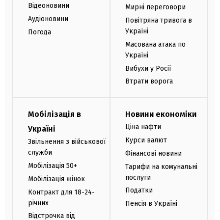
Відеоновини
Мирні переговори
Аудіоновини
Повітряна тривога в
Україні
Погода
Масована атака по
Україні
Вибухи у Росії
Втрати ворога
Мобілізація в
Новини економіки
Ціна нафти
Україні
Курси валют
Звільнення з військової
служби
Фінансові новини
Мобілізація 50+
Тарифи на комунальні
послуги
Мобілізація жінок
Податки
Контракт для 18-24-
річних
Пенсія в Україні
Відстрочка від