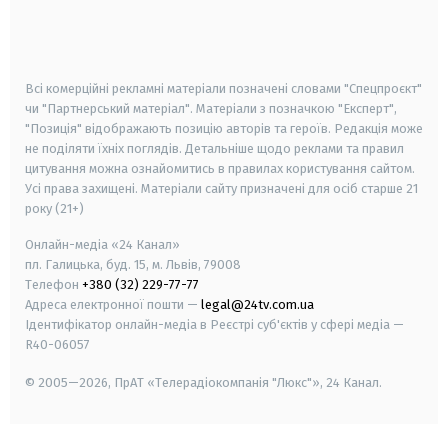
android
apple
smart tv
samsung smart tv
Всі комерційні рекламні матеріали позначені словами "Спецпроєкт"
чи "Партнерський матеріал". Матеріали з позначкою "Експерт",
"Позиція" відображають позицію авторів та героїв. Редакція може
не поділяти їхніх поглядів. Детальніше щодо реклами та правил
цитування можна ознайомитись в правилах користування сайтом.
Усі права захищені.
Матеріали сайту призначені для осіб старше
21
року (21+)
Онлайн-медіа «24 Канал»
пл. Галицька, буд. 15, м. Львів, 79008
Телефон
+380 (32) 229-77-77
Адреса електронної пошти —
legal@24tv.com.ua
Ідентифікатор онлайн-медіа в Реєстрі суб'єктів у сфері медіа —
R40-06057
© 2005—2026,
ПрАТ «Телерадіокомпанія "Люкс"», 24 Канал.