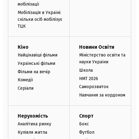
мобілізації
Мобілізація в Україні:
скільки осіб мобілізує
ТЦК
Кіно
Новини Освіти
Найцікавіші фільми
Міністерство освіти та
науки України
Українські фільми
Школа
Фільми на вечір
НМТ 2026
Комедії
Саморозвиток
Серіали
Навчання за кордоном
Нерухомість
Спорт
Аналітика ринку
Бокс
Купівля житла
Футбол