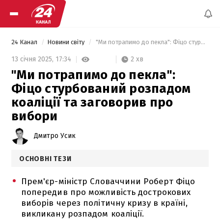
24 Канал
Новини світу
 "Ми потрапимо до пекла": Фіцо стурбований розпадом коаліції та заговорив про вибори 
2 хв
13 січня 2025,
17:34
"Ми потрапимо до пекла":
Фіцо стурбований розпадом
коаліції та заговорив про
вибори
Дмитро Усик
ОСНОВНІ ТЕЗИ
Прем'єр-міністр Словаччини Роберт Фіцо
попередив про можливість дострокових
виборів через політичну кризу в країні,
викликану розпадом коаліції.