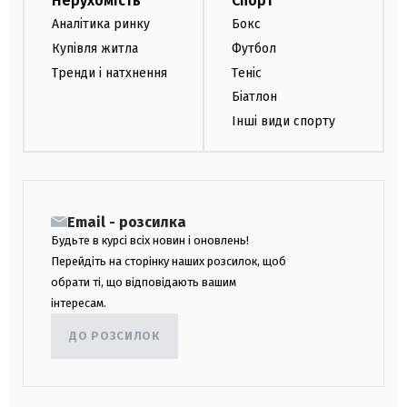
Нерухомість
Спорт
Аналітика ринку
Бокс
Купівля житла
Футбол
Тренди і натхнення
Теніс
Біатлон
Інші види спорту
Email - розсилка
Будьте в курсі всіх новин і оновлень!
Перейдіть на сторінку наших розсилок, щоб
обрати ті, що відповідають вашим
інтересам.
ДО РОЗСИЛОК