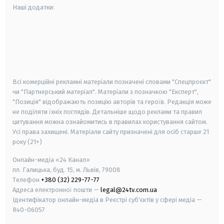
Наші додатки:
android
apple
smart tv
samsung smart tv
Всі комерційні рекламні матеріали позначені словами "Спецпроєкт"
чи "Партнерський матеріал". Матеріали з позначкою "Експерт",
"Позиція" відображають позицію авторів та героїв. Редакція може
не поділяти їхніх поглядів. Детальніше щодо реклами та правил
цитування можна ознайомитись в правилах користування сайтом.
Усі права захищені.
Матеріали сайту призначені для осіб старше
21
року (21+)
Онлайн-медіа «24 Канал»
пл. Галицька, буд. 15, м. Львів, 79008
Телефон
+380 (32) 229-77-77
Адреса електронної пошти —
legal@24tv.com.ua
Ідентифікатор онлайн-медіа в Реєстрі суб'єктів у сфері медіа —
R40-06057