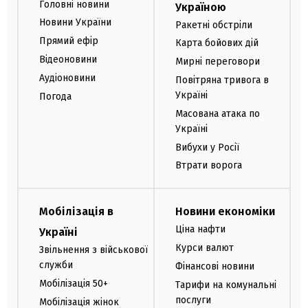
Головні новини
Україною
Новини України
Ракетні обстріли
Прямий ефір
Карта бойових дій
Відеоновини
Мирні переговори
Аудіоновини
Повітряна тривога в
Україні
Погода
Масована атака по
Україні
Вибухи у Росії
Втрати ворога
Мобілізація в
Новини економіки
Ціна нафти
Україні
Курси валют
Звільнення з військової
служби
Фінансові новини
Мобілізація 50+
Тарифи на комунальні
послуги
Мобілізація жінок