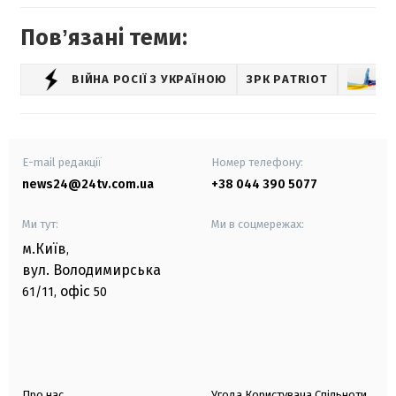
Повʼязані теми:
ВІЙНА РОСІЇ З УКРАЇНОЮ
ЗРК PATRIOT
У
E-mail редакції
Номер телефону:
news24@24tv.com.ua
+38 044 390 5077
Ми тут:
Ми в соцмережах:
м.Київ
,
вул. Володимирська
офіс
61/11,
50
Про нас
Угода Користувача Спільноти