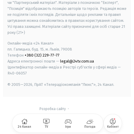
чи "Партнерський матеріал". Матеріали з позначкою "Експерт",
"Позиція" відображають позицію авторів та героїв. Редакція може
не поділяти їхніх поглядів. Детальніше щодо реклами та правил
цитування можна ознайомитись в правилах користування сайтом.
Усі права захищені.
Матеріали сайту призначені для осіб старше
21
року (21+)
Онлайн-медіа «24 Канал»
пл. Галицька, буд. 15, м. Львів, 79008
Телефон
+380 (32) 229-77-77
Адреса електронної пошти —
legal@24tv.com.ua
Ідентифікатор онлайн-медіа в Реєстрі суб'єктів у сфері медіа —
R40-06057
© 2005—2026,
ПрАТ «Телерадіокомпанія "Люкс"», 24 Канал.
Розробка сайту
-
24 Канал
TV
Ігри
Погода
Кабінет