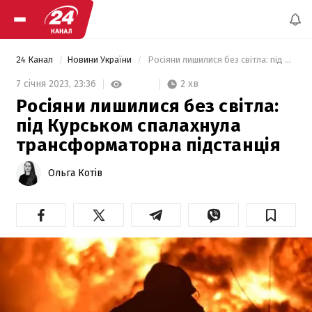
24 Канал
Новини України
 Росіяни лишилися без світла: під Курськом спалахнула трансформаторна підстанція 
2 хв
7 січня 2023,
23:36
Росіяни лишилися без світла:
під Курськом спалахнула
трансформаторна підстанція
Ольга Котів