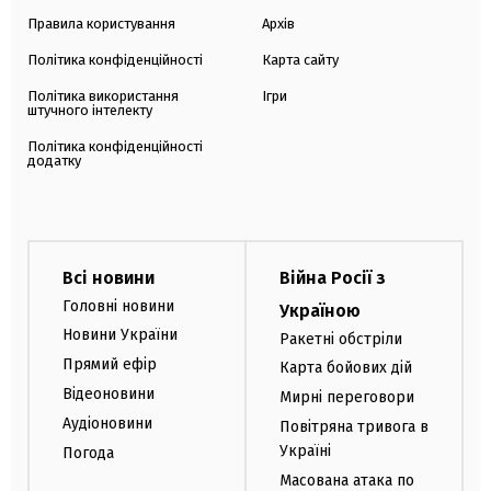
Правила користування
Архів
Політика конфіденційності
Карта сайту
Політика використання
Ігри
штучного інтелекту
Політика конфіденційності
додатку
Всі новини
Війна Росії з
Головні новини
Україною
Новини України
Ракетні обстріли
Прямий ефір
Карта бойових дій
Відеоновини
Мирні переговори
Аудіоновини
Повітряна тривога в
Україні
Погода
Масована атака по