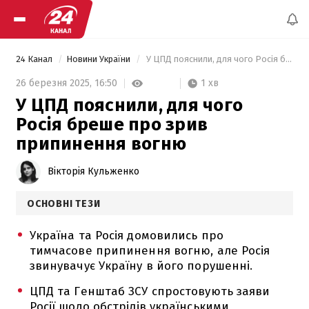
24 Канал
Новини України
 У ЦПД пояснили, для чого Росія бреше про зрив припинення вогню 
1 хв
26 березня 2025,
16:50
У ЦПД пояснили, для чого
Росія бреше про зрив
припинення вогню
Вікторія Кульженко
ОСНОВНІ ТЕЗИ
Україна та Росія домовились про
тимчасове припинення вогню, але Росія
звинувачує Україну в його порушенні.
ЦПД та Генштаб ЗСУ спростовують заяви
Росії щодо обстрілів українськими