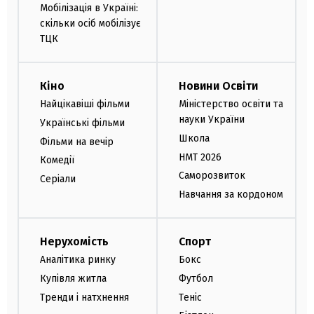
Мобілізація в Україні:
скільки осіб мобілізує
ТЦК
Кіно
Новини Освіти
Найцікавіші фільми
Міністерство освіти та
науки України
Українські фільми
Школа
Фільми на вечір
НМТ 2026
Комедії
Саморозвиток
Серіали
Навчання за кордоном
Нерухомість
Спорт
Аналітика ринку
Бокс
Купівля житла
Футбол
Тренди і натхнення
Теніс