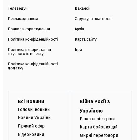
Телеведучі
Вакансії
Рекламодавцям
Структура власності
Правила користування
Архів
Політика конфіденційності
Карта сайту
Політика використання
Ігри
штучного інтелекту
Політика конфіденційності
додатку
Всі новини
Війна Росії з
Головні новини
Україною
Новини України
Ракетні обстріли
Прямий ефір
Карта бойових дій
Відеоновини
Мирні переговори