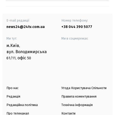
E-mail редакції
Номер телефону:
news24@24tv.com.ua
+38 044 390 5077
Ми тут:
Ми в соцмережах:
м.Київ
,
вул. Володимирська
офіс
61/11,
50
Про нас
Угода Користувача Спільноти
Редакція
Правила коментування
Редакційна політика
Технічна інформація
Про телеканал
Контакти