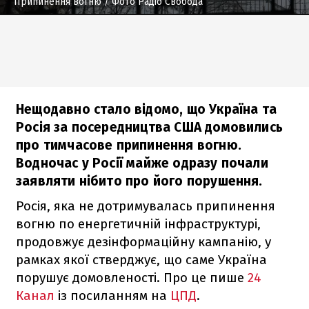
Припинення вогню
/ Фото Радіо Свобода
Нещодавно стало відомо, що Україна та
Росія за посередництва США домовились
про тимчасове припинення вогню.
Водночас у Росії майже одразу почали
заявляти нібито про його порушення.
️Росія, яка не дотримувалась припинення
вогню по енергетичній інфраструктурі,
продовжує дезінформаційну кампанію, у
рамках якої стверджує, що саме Україна
порушує домовленості. Про це пише
24
Канал
із посиланням на
ЦПД
.