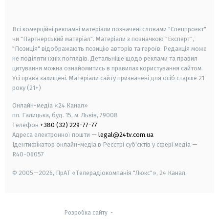
smart tv
samsung smart tv
Всі комерційні рекламні матеріали позначені словами "Спецпроєкт"
чи "Партнерський матеріал". Матеріали з позначкою "Експерт",
"Позиція" відображають позицію авторів та героїв. Редакція може
не поділяти їхніх поглядів. Детальніше щодо реклами та правил
цитування можна ознайомитись в правилах користування сайтом.
Усі права захищені.
Матеріали сайту призначені для осіб старше
21
року (21+)
Онлайн-медіа «24 Канал»
пл. Галицька, буд. 15, м. Львів, 79008
Телефон
+380 (32) 229-77-77
Адреса електронної пошти —
legal@24tv.com.ua
Ідентифікатор онлайн-медіа в Реєстрі суб'єктів у сфері медіа —
R40-06057
© 2005—2026,
ПрАТ «Телерадіокомпанія "Люкс"», 24 Канал.
Розробка сайту
-