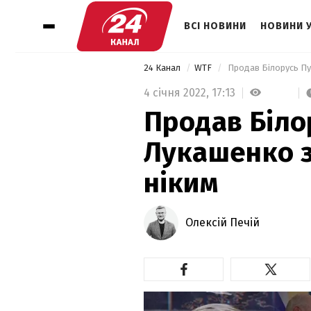
ВСІ НОВИНИ
НОВИНИ 
24 Канал
WTF
 Продав Білорусь Пут
4 січня 2022,
17:13
Продав Біло
Лукашенко з
ніким
Олексій Печій