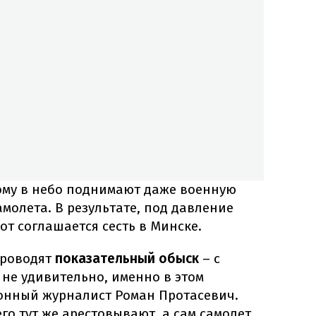
тому в небо поднимают даже военную
молета. В результате, под давление
от соглашается сесть в Минске.
проводят
показательный обыск
– с
 не удивительно, именно в этом
онный журналист Роман Протасевич.
го тут же арестовывают, а сам самолет