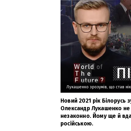
Лукашенко зрозумів, що став нік
Новий 2021 рік Білорусь 
Олександр Лукашенко не п
незаконно. Йому ще й вда
російською.