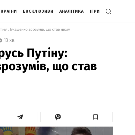
УКРАЇНИ
ЕКСКЛЮЗИВИ
АНАЛІТИКА
ІГРИ
іну: Лукашенко зрозумів, що став ніким 
13 хв
русь Путіну:
розумів, що став