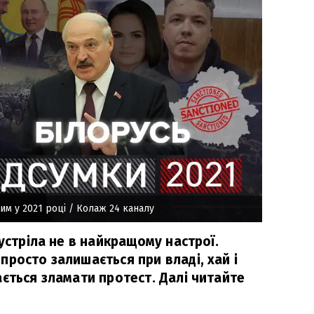
им у 2021 році
/ Колаж 24 каналу
зустріла не в найкращому настрої.
росто залишається при владі, хай і
ється зламати протест. Далі читайте