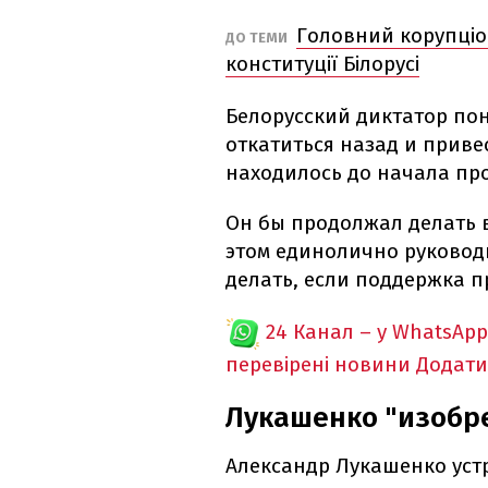
Головний корупціон
ДО ТЕМИ
конституції Білорусі
Белорусский диктатор пон
откатиться назад и привес
находилось до начала про
Он бы продолжал делать 
этом единолично руководи
делать, если поддержка п
24 Канал – у WhatsApp
перевірені новини
Додати
Лукашенко "изобр
Александр Лукашенко устр