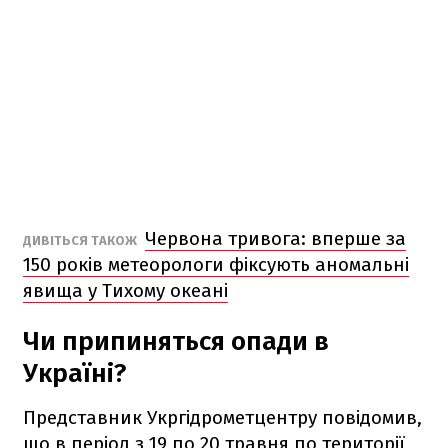
Червона тривога: вперше за
ДИВІТЬСЯ ТАКОЖ
150 років метеорологи фіксують аномальні
явища у Тихому океані
Чи припиняться опади в
Україні?
Представник Укргідрометцентру повідомив,
що в період з 19 по 20 травня по території