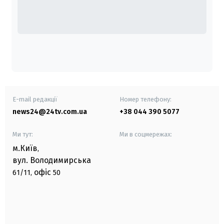
E-mail редакції
Номер телефону:
news24@24tv.com.ua
+38 044 390 5077
Ми тут:
Ми в соцмережах:
м.Київ
,
вул. Володимирська
офіс
61/11,
50