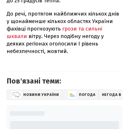
до 25 градусів тепла.
До речі, протягом найближчих кількох днів
у щонайменше кількох областях України
фахівці прогнозують
грози та сильні
шквали
вітру. Через подібну негоду у
деяких регіонах оголосили І рівень
небезпечності, жовтий.
Повʼязані теми:
НОВИНИ УКРАЇНИ
ПОГОДА
НЕГОДА В УК