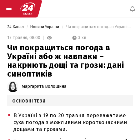
24 Канал
Новини України
 Чи покращиться погода в Україні або ж навпаки – накриють дощі та грози: дані синоптиків 
3 хв
17 травня,
08:00
Чи покращиться погода в
Україні або ж навпаки –
накриють дощі та грози: дані
синоптиків
Маргарита Волошина
ОСНОВНІ ТЕЗИ
В Україні з 19 по 20 травня переважатиме
суха погода з можливими короткочасними
дощами та грозами.