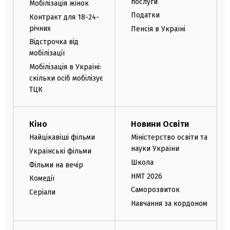
послуги
Мобілізація жінок
Податки
Контракт для 18-24-
річних
Пенсія в Україні
Відстрочка від
мобілізації
Мобілізація в Україні:
скільки осіб мобілізує
ТЦК
Кіно
Новини Освіти
Найцікавіші фільми
Міністерство освіти та
науки України
Українські фільми
Школа
Фільми на вечір
НМТ 2026
Комедії
Саморозвиток
Серіали
Навчання за кордоном