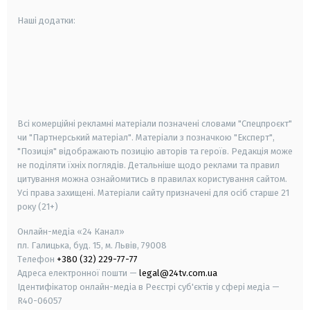
Наші додатки:
android
apple
smart tv
samsung smart tv
Всі комерційні рекламні матеріали позначені словами "Спецпроєкт"
чи "Партнерський матеріал". Матеріали з позначкою "Експерт",
"Позиція" відображають позицію авторів та героїв. Редакція може
не поділяти їхніх поглядів. Детальніше щодо реклами та правил
цитування можна ознайомитись в правилах користування сайтом.
Усі права захищені.
Матеріали сайту призначені для осіб старше
21
року (21+)
Онлайн-медіа «24 Канал»
пл. Галицька, буд. 15, м. Львів, 79008
Телефон
+380 (32) 229-77-77
Адреса електронної пошти —
legal@24tv.com.ua
Ідентифікатор онлайн-медіа в Реєстрі суб'єктів у сфері медіа —
R40-06057