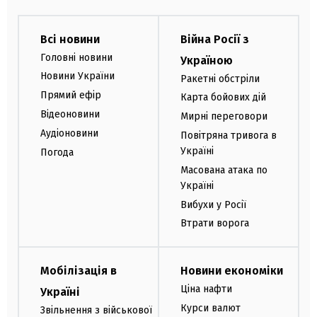
Всі новини
Війна Росії з
Головні новини
Україною
Новини України
Ракетні обстріли
Прямий ефір
Карта бойових дій
Відеоновини
Мирні переговори
Аудіоновини
Повітряна тривога в
Україні
Погода
Масована атака по
Україні
Вибухи у Росії
Втрати ворога
Мобілізація в
Новини економіки
Ціна нафти
Україні
Курси валют
Звільнення з військової