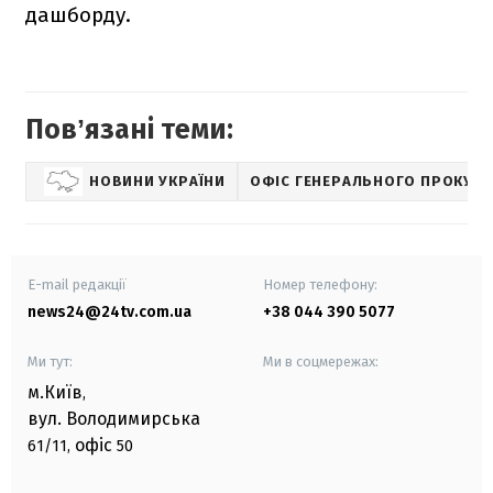
дашборду.
Повʼязані теми:
НОВИНИ УКРАЇНИ
ОФІС ГЕНЕРАЛЬНОГО ПРОКУР
E-mail редакції
Номер телефону:
news24@24tv.com.ua
+38 044 390 5077
Ми тут:
Ми в соцмережах:
м.Київ
,
вул. Володимирська
офіс
61/11,
50