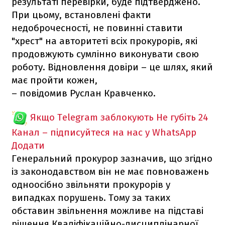
результаті перевірки, буде підтверджено.
При цьому, встановлені факти
недоброчесності, не повинні ставити
"хрест" на авторитеті всіх прокурорів, які
продовжують сумлінно виконувати свою
роботу. Відновлення довіри – це шлях, який
має пройти кожен,
– повідомив Руслан Кравченко.
Якщо Telegram заблокують
Не губіть 24
Канал – підписуйтеся на нас у WhatsApp
Додати
Генеральний прокурор зазначив, що згідно
із законодавством він не має повноважень
одноосібно звільняти прокурорів у
випадках порушень. Тому за таких
обставин звільнення можливе на підставі
рішення Кваліфікаційно-дисциплінарної