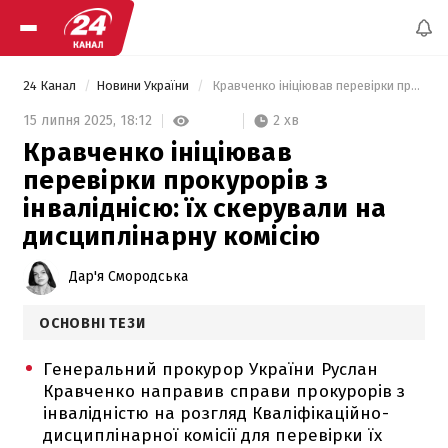
24 Канал
Новини України
 Кравченко ініціював перевірки прокурорів з інваліднісю: їх скерували на дисциплінарну комісію 
2 хв
15 липня 2025,
18:12
Кравченко ініціював
перевірки прокурорів з
інваліднісю: їх скерували на
дисциплінарну комісію
Дар'я Смородська
ОСНОВНІ ТЕЗИ
Генеральний прокурор України Руслан
Кравченко направив справи прокурорів з
інвалідністю на розгляд Кваліфікаційно-
дисциплінарної комісії для перевірки їх