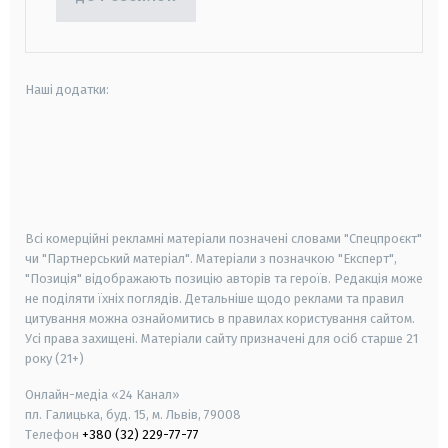
Наші додатки:
android
apple
smart tv
samsung smart tv
Всі комерційні рекламні матеріали позначені словами "Спецпроєкт"
чи "Партнерський матеріал". Матеріали з позначкою "Експерт",
"Позиція" відображають позицію авторів та героїв. Редакція може
не поділяти їхніх поглядів. Детальніше щодо реклами та правил
цитування можна ознайомитись в правилах користування сайтом.
Усі права захищені.
Матеріали сайту призначені для осіб старше
21
року (21+)
Онлайн-медіа «24 Канал»
пл. Галицька, буд. 15, м. Львів, 79008
Телефон
+380 (32) 229-77-77