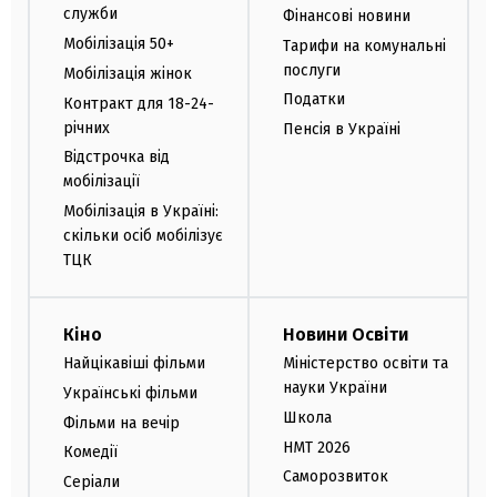
служби
Фінансові новини
Мобілізація 50+
Тарифи на комунальні
послуги
Мобілізація жінок
Податки
Контракт для 18-24-
річних
Пенсія в Україні
Відстрочка від
мобілізації
Мобілізація в Україні:
скільки осіб мобілізує
ТЦК
Кіно
Новини Освіти
Найцікавіші фільми
Міністерство освіти та
науки України
Українські фільми
Школа
Фільми на вечір
НМТ 2026
Комедії
Саморозвиток
Серіали