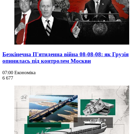
Безкінечна П'ятиденна війна 08-08-08: як Грузія
опинилась під контролем Москви
07:00
Економіка
6 677