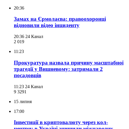
20:36
Замах на Єрмолаєва: правоохоронці
відновили відео інциденту
20:36
24 Канал
2 019
11:23
Прокуратура назвала причину масштабної
трагедії у Вишневому: затримали 2
посадовців
11:23
24 Канал
9 329
1
15 липня
17:00
Інвестиції в криптовалюту через кол-
центри: в Україні знищили міжнародну