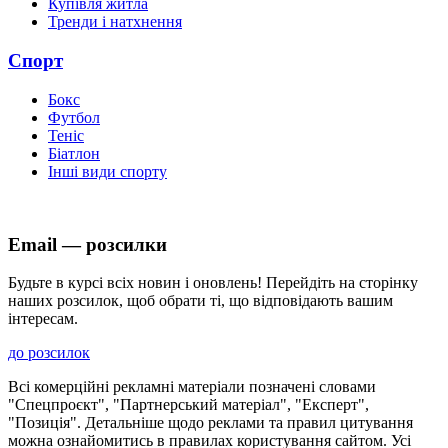
Купівля житла
Тренди і натхнення
Спорт
Бокс
Футбол
Теніс
Біатлон
Інші види спорту
Email — розсилки
Будьте в курсі всіх новин і оновлень! Перейдіть на сторінку
наших розсилок, щоб обрати ті, що відповідають вашим
інтересам.
до розсилок
Всі комерційні рекламні матеріали позначені словами
"Спецпроєкт", "Партнерський матеріал", "Експерт",
"Позиція". Детальніше щодо реклами та правил цитування
можна ознайомитись в правилах користування сайтом. Усі