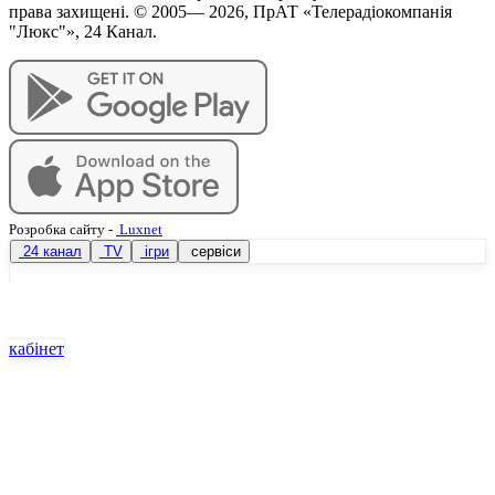
права захищені. © 2005—
2026
, ПрАТ «Телерадіокомпанія
"Люкс"», 24 Канал.
Розробка сайту
-
Luxnet
24 канал
TV
ігри
сервіси
кабінет