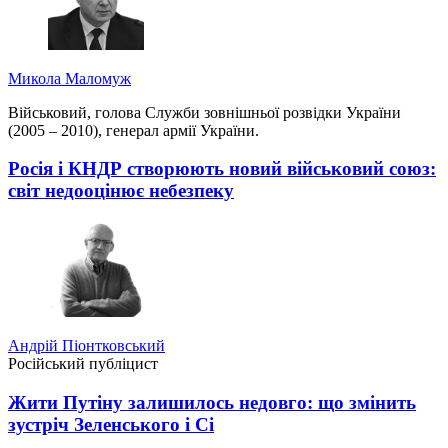
Микола Маломуж
Військовий, голова Служби зовнішньої розвідки України
(2005 – 2010), генерал армії України.
Росія і КНДР створюють новий військовий союз:
світ недооцінює небезпеку
Андрій Піонтковський
Російський публіцист
Жити Путіну залишилось недовго: що змінить
зустріч Зеленського і Сі