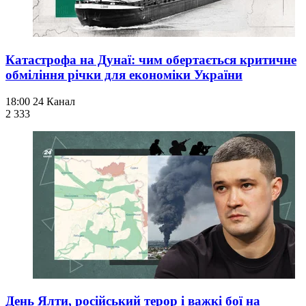
Катастрофа на Дунаї: чим обертається критичне
обміління річки для економіки України
18:00
24 Канал
2 333
День Ялти, російський терор і важкі бої на