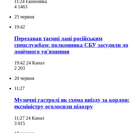
11:24
Економіка
4 146
3
25 червня
19:42
Передавав таємні дані російським
спецслужбам: полковника СБУ засудили до
довічного ув'язнення
19:42
24 Канал
2 203
20 червня
11:27
Музичні гастролі як схема виїзду за кордон:
ексміністру оголосили підозру
11:27
24 Канал
3 015