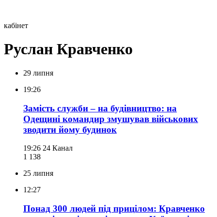
кабінет
Руслан Кравченко
29 липня
19:26
Замість служби – на будівництво: на
Одещині командир змушував військових
зводити йому будинок
19:26
24 Канал
1 138
25 липня
12:27
Понад 300 людей під прицілом: Кравченко