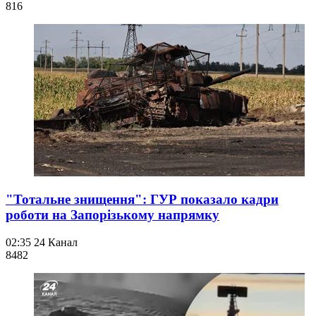
816
"Тотальне знищення": ГУР показало кадри
роботи на Запорізькому напрямку
02:35
24 Канал
848
2