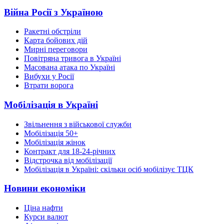
Війна Росії з Україною
Ракетні обстріли
Карта бойових дій
Мирні переговори
Повітряна тривога в Україні
Масована атака по Україні
Вибухи у Росії
Втрати ворога
Мобілізація в Україні
Звільнення з військової служби
Мобілізація 50+
Мобілізація жінок
Контракт для 18-24-річних
Відстрочка від мобілізації
Мобілізація в Україні: скільки осіб мобілізує ТЦК
Новини економіки
Ціна нафти
Курси валют