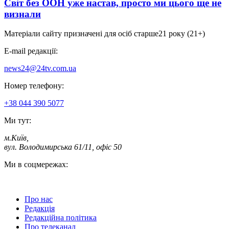
Світ без ООН уже настав, просто ми цього ще не
визнали
Матеріали сайту призначені для осіб старше
21 року (21+)
E-mail редакції:
news24@24tv.com.ua
Номер телефону:
+38 044 390 5077
Ми тут:
м.Київ
,
вул. Володимирська 61/11, офіс 50
Ми в соцмережах:
Про нас
Редакція
Редакційна політика
Про телеканал