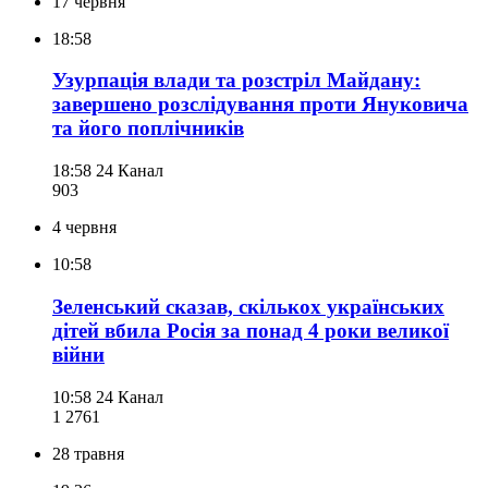
17 червня
18:58
Узурпація влади та розстріл Майдану:
завершено розслідування проти Януковича
та його поплічників
18:58
24 Канал
903
4 червня
10:58
Зеленський сказав, скількох українських
дітей вбила Росія за понад 4 роки великої
війни
10:58
24 Канал
1 276
1
28 травня