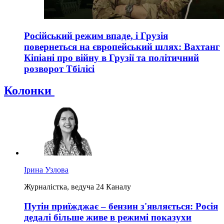
Російський режим впаде, і Грузія
повернеться на європейський шлях: Вахтанг
Кіпіані про війну в Грузії та політичний
розворот Тбілісі
Колонки
Ірина Узлова
Журналістка, ведуча 24 Каналу
Путін приїжджає – бензин з'являється: Росія
дедалі більше живе в режимі показухи