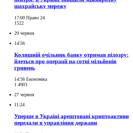
шахрайську мережу
17:00
Право 24
152
2
29 червня
14:56
Колишній очільник банку отримав підозру:
йдеться про операції на сотні мільйонів
гривень
14:56
Економіка
1 490
3
27 червня
11:24
Уперше в Україні арештовані криптоактиви
передали в управління держави