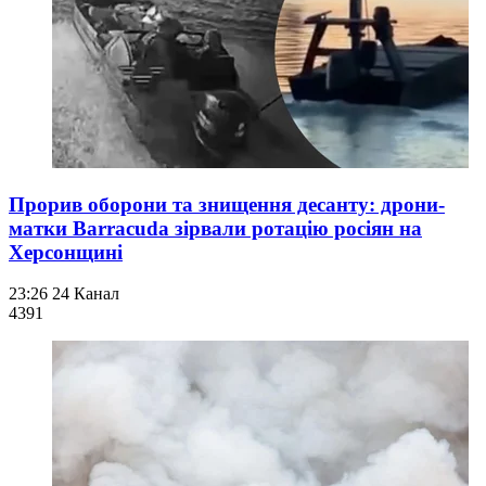
Прорив оборони та знищення десанту: дрони-
матки Barracuda зірвали ротацію росіян на
Херсонщині
23:26
24 Канал
439
1