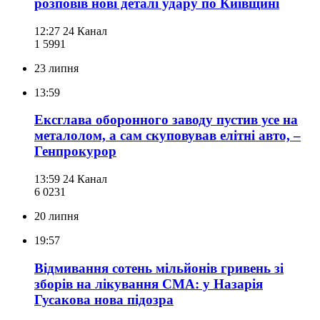
розповів нові деталі удару по Київщині
12:27
24 Канал
1 599
1
23 липня
13:59
Ексглава оборонного заводу пустив усе на
металолом, а сам скуповував елітні авто, –
Генпрокурор
13:59
24 Канал
6 023
1
20 липня
19:57
Відмивання сотень мільйонів гривень зі
зборів на лікування СМА: у Назарія
Гусакова нова підозра