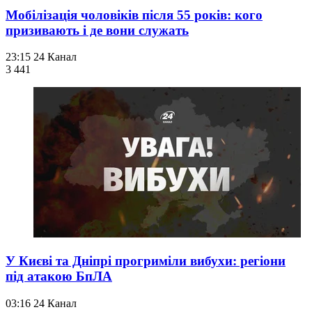
Мобілізація чоловіків після 55 років: кого
призивають і де вони служать
23:15
24 Канал
3 441
У Києві та Дніпрі прогриміли вибухи: регіони
під атакою БпЛА
03:16
24 Канал