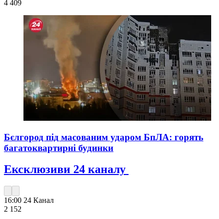
4 409
Бєлгород під масованим ударом БпЛА: горять
багатоквартирні будинки
Ексклюзиви 24 каналу
16:00
24 Канал
2 152