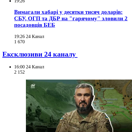
19:26
Вимагали хабарі у десятки тисяч доларів:
СБУ, ОГП та ДБР на "гарячому" зловили 2
посадовців БЕБ
19:26
24 Канал
1 670
Ексклюзиви 24 каналу
16:00
24 Канал
2 152