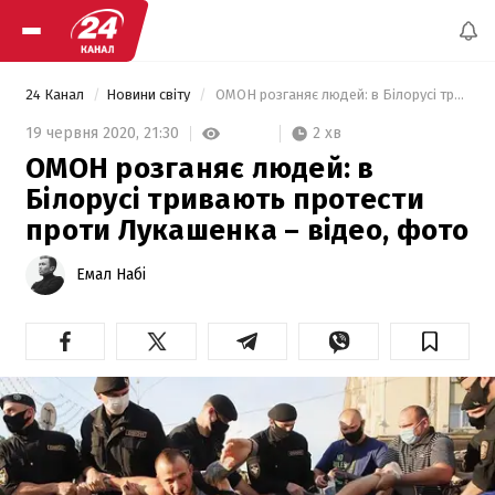
24 Канал
Новини світу
 ОМОН розганяє людей: в Білорусі тривають протести проти Лукашенка – відео, фото 
2 хв
19 червня 2020,
21:30
ОМОН розганяє людей: в
Білорусі тривають протести
проти Лукашенка – відео, фото
Емал Набі