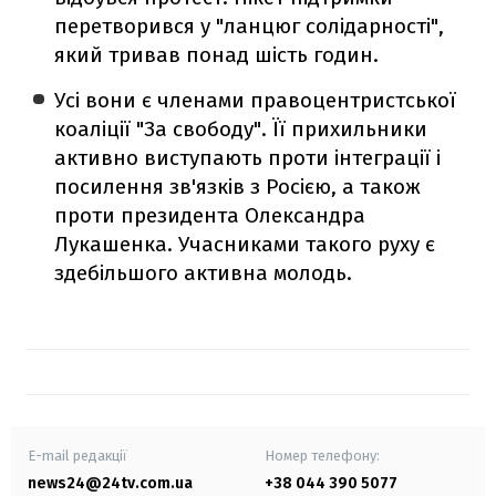
перетворився у "ланцюг солідарності",
який тривав понад шість годин.
Усі вони є членами правоцентристської
коаліції "За свободу". Її прихильники
активно виступають проти інтеграції і
посилення зв'язків з Росією, а також
проти президента Олександра
Лукашенка. Учасниками такого руху є
здебільшого активна молодь.
E-mail редакції
Номер телефону:
news24@24tv.com.ua
+38 044 390 5077