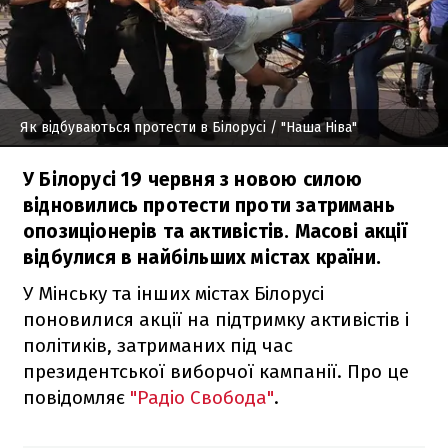
Як відбуваються протести в Білорусі
/ "Наша Ніва"
У Білорусі 19 червня з новою силою
відновились протести проти затримань
опозиціонерів та активістів. Масові акції
відбулися в найбільших містах країни.
У Мінську та інших містах Білорусі
поновилися акції на підтримку активістів і
політиків, затриманих під час
президентської виборчої кампанії. Про це
повідомляє
"Радіо Свобода"
.