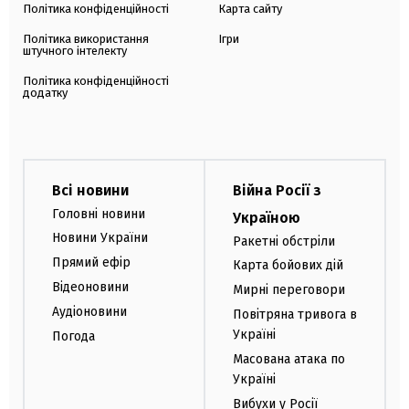
Політика конфіденційності
Карта сайту
Політика використання
Ігри
штучного інтелекту
Політика конфіденційності
додатку
Всі новини
Війна Росії з
Головні новини
Україною
Новини України
Ракетні обстріли
Прямий ефір
Карта бойових дій
Відеоновини
Мирні переговори
Аудіоновини
Повітряна тривога в
Україні
Погода
Масована атака по
Україні
Вибухи у Росії