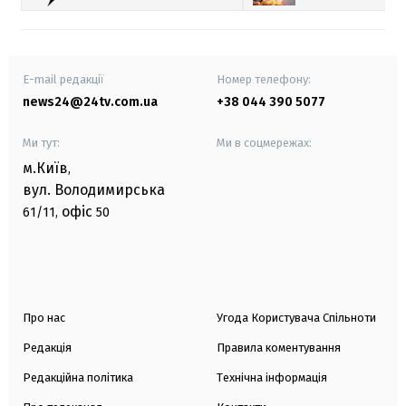
E-mail редакції
Номер телефону:
news24@24tv.com.ua
+38 044 390 5077
Ми тут:
Ми в соцмережах:
м.Київ
,
вул. Володимирська
офіс
61/11,
50
Про нас
Угода Користувача Спільноти
Редакція
Правила коментування
Редакційна політика
Технічна інформація