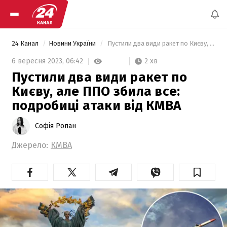
24 Канал
Новини України
 Пустили два види ракет по Києву, але ППО збила все: подробиці атаки від КМВА 
2 хв
6 вересня 2023,
06:42
Пустили два види ракет по
Києву, але ППО збила все:
подробиці атаки від КМВА
Софія Ропан
Джерело:
КМВА