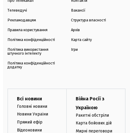
Про телеканал
Контакти
Телеведучі
Вакансії
Рекламодавцям
Структура власності
Правила користування
Архів
Політика конфіденційності
Карта сайту
Політика використання
Ігри
штучного інтелекту
Політика конфіденційності
додатку
Всі новини
Війна Росії з
Головні новини
Україною
Новини України
Ракетні обстріли
Прямий ефір
Карта бойових дій
Відеоновини
Мирні переговори