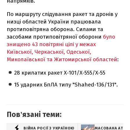
напрямків.
По маршруту слідування ракет та дронів у
низці областей України працювала
протиповітряна оборона. Силами та
засобами протиповітряної оборони
було
знищено 43 повітряні цілі у межах
Київської, Черкаської, Одеської,
Миколаївської та Житомирської областей
:
28 крилатих ракет Х-101/Х-555/Х-55
15 ударних БпЛА типу "Shahed-136/131".
Повʼязані теми:
ВІЙНА РОСІЇ З УКРАЇНОЮ
МАСОВАНА АТАКА