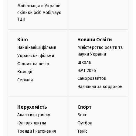
Мобілізація в Україні:
скільки осіб мобілізує
ТЦК
Кіно
Новини Освіти
Найцікавіші фільми
Міністерство освіти та
науки України
Українські фільми
Школа
Фільми на вечір
НМТ 2026
Комедії
Саморозвиток
Серіали
Навчання за кордоном
Нерухомість
Спорт
Аналітика ринку
Бокс
Купівля житла
Футбол
Тренди і натхнення
Теніс