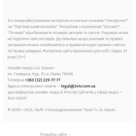
smart tv
samsung smart tv
Всі комерційні рекламні матеріали позначені словами "Спецпроєкт"
чи "Партнерський матеріал". Матеріали з позначкою "Експерт",
"Позиція" відображають позицію авторів та героїв. Редакція може
не поділяти їхніх поглядів. Детальніше щодо реклами та правил
цитування можна ознайомитись в правилах користування сайтом.
Усі права захищені.
Матеріали сайту призначені для осіб старше
21
року (21+)
Онлайн-медіа «24 Канал»
пл. Галицька, буд. 15, м. Львів, 79008
Телефон
+380 (32) 229-77-77
Адреса електронної пошти —
legal@24tv.com.ua
Ідентифікатор онлайн-медіа в Реєстрі суб'єктів у сфері медіа —
R40-06057
© 2005—2026,
ПрАТ «Телерадіокомпанія "Люкс"», 24 Канал.
Розробка сайту
-