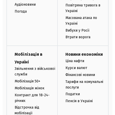
Аудіоновини
Повітряна тривога в
Україні
Погода
Масована атака по
Україні
Вибухи у Росії
Втрати ворога
Мобілізація в
Новини економіки
Ціна нафти
Україні
Курси валют
Звільнення з військової
служби
Фінансові новини
Мобілізація 50+
Тарифи на комунальні
послуги
Мобілізація жінок
Податки
Контракт для 18-24-
річних
Пенсія в Україні
Відстрочка від
мобілізації