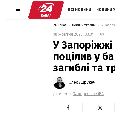
ВСІ НОВИНИ
НОВИНИ 
24 Канал
Новини України
18 жовтня 2023,
03:39
У Запоріжжі
поцілив у ба
загиблі та т
Олесь Друкач
Джерело:
Запорізька ОВА