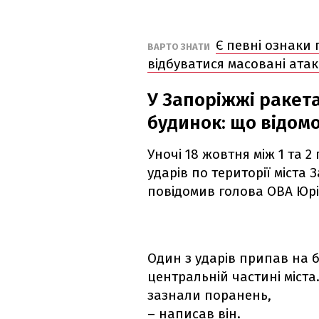
Є певні ознаки 
ВАРТО ЗНАТИ
відбуватися масовані ата
У Запоріжжі ракет
будинок: що відом
Уночі 18 жовтня між 1 та 
ударів по території міста
повідомив голова ОВА Юр
Один з ударів припав на 
центральній частині міст
зазнали поранень,
– написав він.