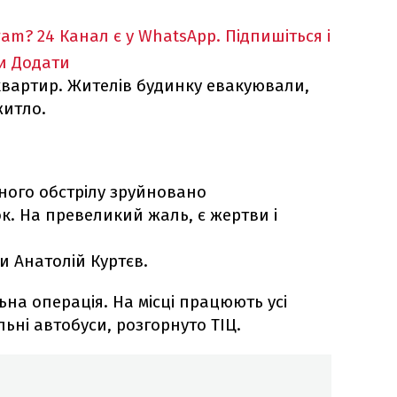
ram?
24 Канал є у WhatsApp. Підпишіться і
и
Додати
вартир. Жителів будинку евакуювали,
житло.
ного обстрілу зруйновано
. На превеликий жаль, є жертви і
и Анатолій Куртєв.
на операція. На місці працюють усі
льні автобуси, розгорнуто ТІЦ.