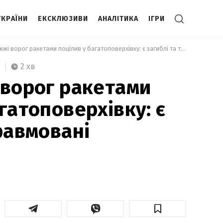
УКРАЇНИ
ЕКСКЛЮЗИВИ
АНАЛІТИКА
ІГРИ
 У Запоріжжі ворог ракетами поцілив у багатоповерхівку: є загиблі та травмовані 
2 хв
 ворог ракетами
гатоповерхівку: є
равмовані