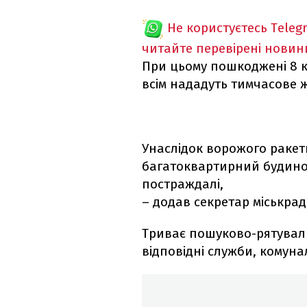
Не користуєтесь Teleg
читайте перевірені новин
При цьому пошкоджені 8 к
всім нададуть тимчасове 
Унаслідок ворожого ракет
багатоквартирний будинок
постраждалі,
– додав секретар міськрад
Триває пошуково-рятуваль
відповідні служби, комуна