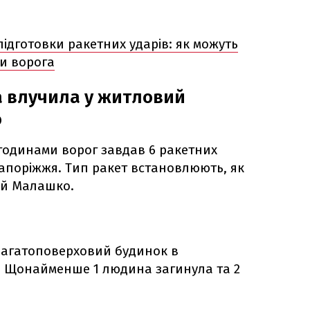
підготовки ракетних ударів: як можуть
ки ворога
а влучила у житловий
о
2 годинами ворог завдав 6 ракетних
 Запоріжжя. Тип ракет встановлюють, як
ій Малашко.
багатоповерховий будинок в
а. Щонайменше 1 людина загинула та 2