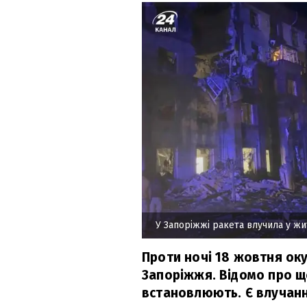
У Запоріжжі ракета влучила у ж
Проти ночі 18 жовтня ок
Запоріжжя. Відомо про щ
встановлюють. Є влучанн