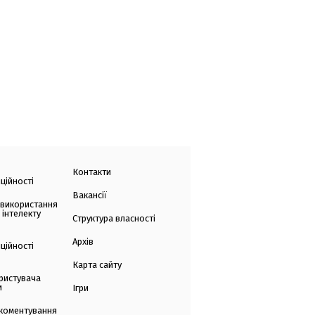
Контакти
ційності
Вакансії
 використання
 інтелекту
Структура власності
Архів
ційності
Карта сайту
ристувача
и
Ігри
коментування