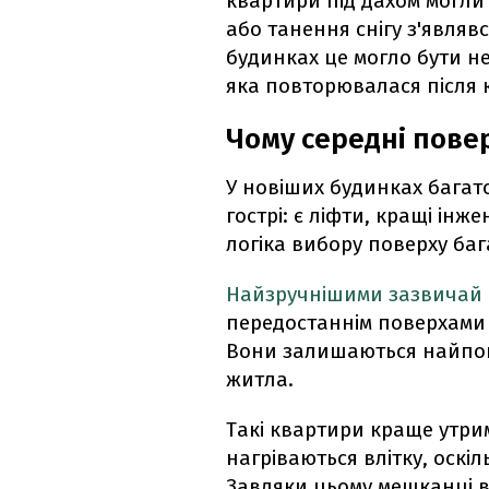
квартири під дахом могли 
або танення снігу з'являвс
будинках це могло бути н
яка повторювалася після 
Чому середні повер
У новіших будинках багат
гострі: є ліфти, кращі інж
логіка вибору поверху ба
Найзручнішими зазвичай
передостаннім поверхами 
Вони залишаються найпо
житла.
Такі квартири краще утри
нагріваються влітку, оск
Завдяки цьому мешканці 