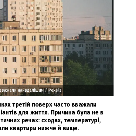
 вважали найвдалішим
/ Pexels
нках третій поверх часто вважали
іантів для життя. Причина була не в
тичних речах: сходах, температурі,
али квартири нижче й вище.