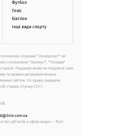
Футбол
Теніс
Біатлон
Інші види спорту
и позначені словами "Спецпроєкт" чи
ли з позначкою "Експерт", "Позиція"
героїв. Редакція може не поділяти їхніх
ами та правил цитування можна
вання сайтом. Усі права захищені.
осіб старше
21 року (21+)
008
al@24tv.com.ua
стрі суб'єктів у сфері медіа — R40-