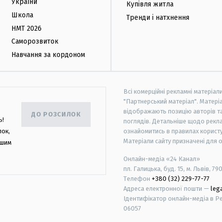
України
Купівля житла
Школа
Тренди і натхнення
НМТ 2026
Саморозвиток
Навчання за кордоном
Всі комерційні рекламні матеріал
"Партнерський матеріал". Матеріа
відображають позицію авторів та 
ДО РОЗСИЛОК
ь!
поглядів. Детальніше щодо рекл
лок,
ознайомитись в правилах користу
Матеріали сайту призначені для 
ашим
Онлайн-медіа «24 Канал»
пл. Галицька, буд. 15, м. Львів, 79
Телефон
+380 (32) 229-77-77
Адреса електронної пошти —
leg
Ідентифікатор онлайн-медіа в Реє
06057