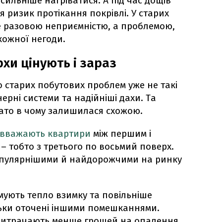
сильніше нагріватися. А під час дощів
я ризик протікання покрівлі. У старих
е разовою неприємністю, а проблемою,
кожної негоди.
хи цінують і зараз
о старих побутових проблем уже не такі
енерні системи та надійніші дахи. Та
гато в чому залишилася схожою.
 вважають квартири
між першим і
– тобто з третього по восьмий поверх.
пулярнішими й найдорожчими на ринку
мують тепло взимку та повільніше
ільки оточені іншими помешканнями.
витрачають менше грошей на опалення