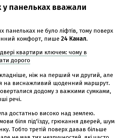
х у панельках вважали
х панельках не було ліфтів, тому поверх
енний комфорт, пише
24 Канал
.
двері квартири ключем: чому в
ати дорого
складніше, ніж на перший чи другий, але
ся на виснажливий щоденний маршрут.
поверталися додому з важкими сумками,
ші речі.
ла достатньо високо над землею.
ови біля під'їзду, грюкання дверей, шум
инку. Тобто третій поверх давав більше
 але не мав тих незручностей, які часто