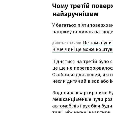
Чому третій повер
найзручнішим
У багатьох п'ятиповерхови
напряму впливав на щод
Не замкнули 
ДИВІТЬСЯ ТАКОЖ
Німеччині це може коштув
Піднятися на третій було 
це ще не перетворювало
Особливо для людей, які 
несли дитячий візок або ін
Водночас квартира вже бу
Мешканці менше чули розм
автомобілів і рух біля буд
тиші, ніж нижні квартири,