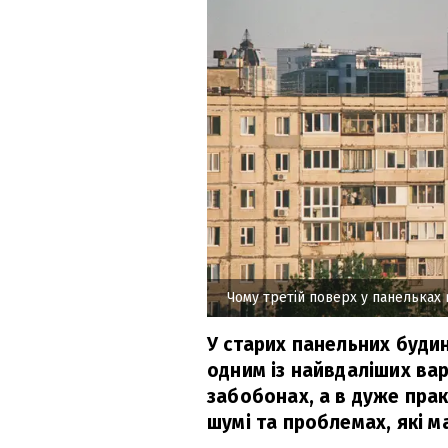
Чому третій поверх у панельках
У старих панельних буди
одним із найвдаліших вар
забобонах, а в дуже прак
шумі та проблемах, які м