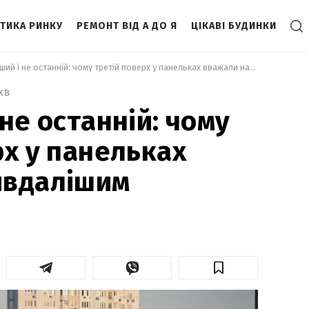
ІТИКА РИНКУ
РЕМОНТ ВІД А ДО Я
ЦІКАВІ БУДИНКИ
 Не перший і не останній: чому третій поверх у панельках вважали найвдалішим 
хв
не останній: чому
рх у панельках
йвдалішим