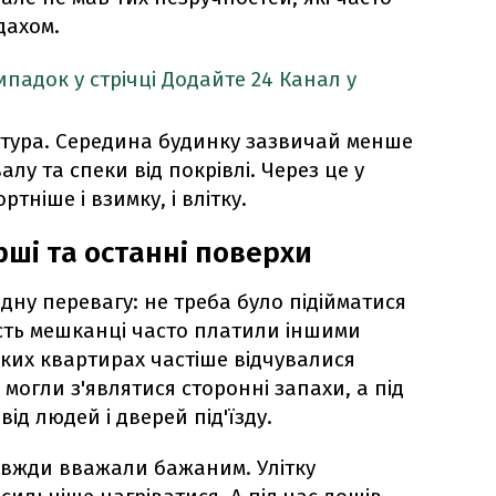
дахом.
падок у стрічці
Додайте 24 Канал у
тура. Середина будинку зазвичай менше
алу та спеки від покрівлі. Через це у
тніше і взимку, і влітку.
рші та останні поверхи
ну перевагу: не треба було підійматися
ість мешканці часто платили іншими
аких квартирах частіше відчувалися
, могли з'являтися сторонні запахи, а під
ід людей і дверей під'їзду.
авжди вважали бажаним. Улітку