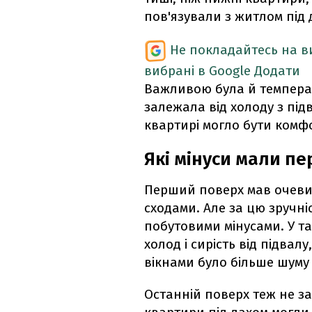
пов'язували з житлом під 
Не покладайтесь на ви
вибрані в Google
Додати
Важливою була й темпера
залежала від холоду з підв
квартирі могло бути комфор
Які мінуси мали пе
Перший поверх мав очевид
сходами. Але за цю зручн
побутовими мінусами. У т
холод і сирість від підвалу
вікнами було більше шуму в
Останній поверх теж не з