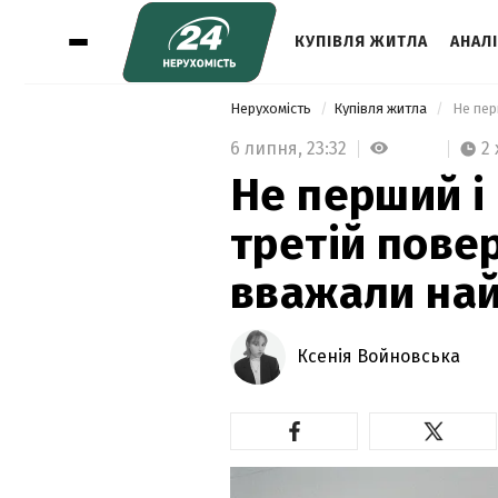
КУПІВЛЯ ЖИТЛА
АНАЛ
Нерухомість
Купівля житла
6 липня,
23:32
2 
Не перший і 
третій пове
вважали на
Ксенія Войновська