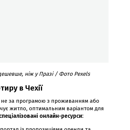
ешевше, ніж у Празі / Фото Pexels
тиру в Чехії
ї не за програмою з проживанням або
чує житло, оптимальним варіантом для
спеціалізовані онлайн-ресурси:
й портал із пропозиціями оренди та