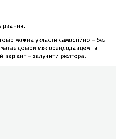
зірвання.
говір можна укласти самостійно – без
имагає довіри між орендодавцем та
 варіант – залучити рієлтора.