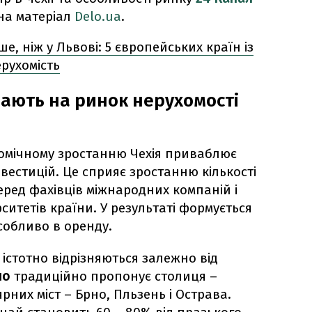
на матеріал
Delo.ua
.
, ніж у Львові: 5 європейських країн із
рухомість
вають на ринок нерухомості
омічному зростанню Чехія приваблює
нвестицій. Це сприяє зростанню кількості
еред фахівців міжнародних компаній і
рситетів країни. У результаті формується
собливо в оренду.
істотно відрізняються залежно від
ло
традиційно пропонує столиця –
рних міст – Брно, Пльзень і Острава.