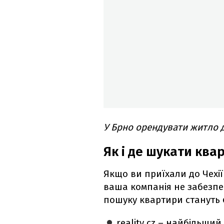
У Брно орендувати житло д
Як і де шукати квар
Якщо ви приїхали до Чехі
ваша компанія не забезпе
пошуку квартири стануть
reality.cz – найбільши