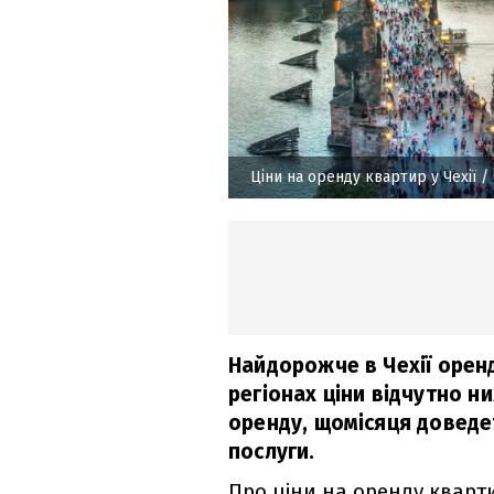
Ціни на оренду квартир у Чехії
/ 
Найдорожче в Чехії оренд
регіонах ціни відчутно н
оренду, щомісяця доведе
послуги.
Про ціни на оренду кварти