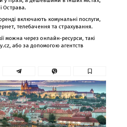
 у Празі, а дешевшими в інших містах,
 і Острава.
оренді включають комунальні послуги,
тернет, телебачення та страхування.
ії можна через онлайн-ресурси, такі
itky.cz, або за допомогою агентств