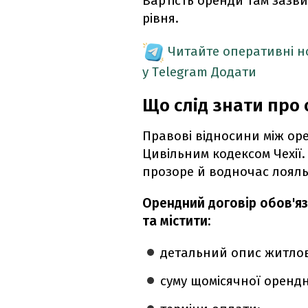
Вартість оренди там зазви
рівня.
Читайте оперативні 
у Telegram
Додати
Що слід знати про 
Правові відносини між ор
Цивільним кодексом Чехії.
прозоре й водночас лояльн
Орендний договір обов'я
та містити:
детальний опис житлов
суму щомісячної орендн