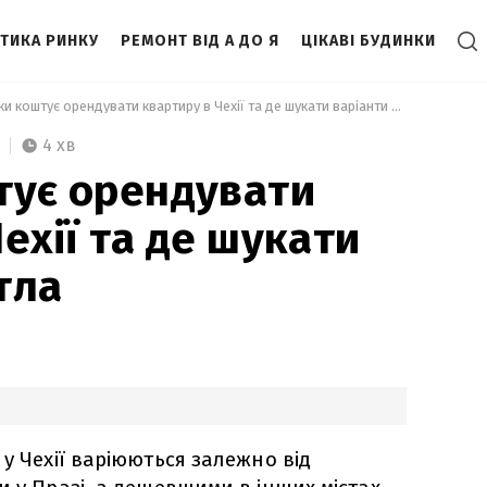
ІТИКА РИНКУ
РЕМОНТ ВІД А ДО Я
ЦІКАВІ БУДИНКИ
 Скільки коштує орендувати квартиру в Чехії та де шукати варіанти житла 
4 хв
тує орендувати
ехії та де шукати
тла
у Чехії варіюються залежно від