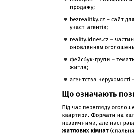
продажу;
bezrealitky.cz – сайт д
участі агентів;
reality.idnes.cz – част
оновленням оголошень
фейсбук-групи – темати
житла;
агентства нерухомості 
Що означають позн
Під час перегляду оголоше
квартири. Формати на кшта
незвичними, але насправд
житлових кімнат
(спальня