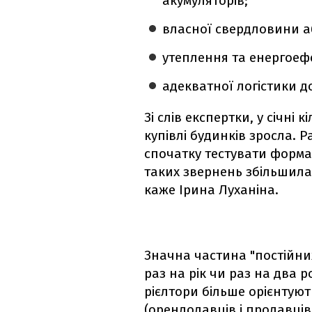
акумуляторів;
власної свердловини а
утеплення та енергоеф
адекватної логістики д
Зі слів експертки, у січні 
купівлі будинків зросла. Р
спочатку тестувати форма
таких звернень збільшилас
каже Ірина Луханіна.
Значна частина "постійних
раз на рік чи раз на два р
рієлтори більше орієнтую
(орендодавців і продавців