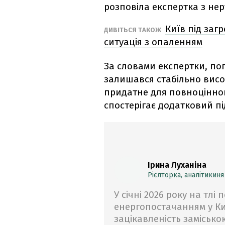
розповіла експертка з не
Київ під заг
ДИВІТЬСЯ ТАКОЖ
ситуація з опаленням
За словами експертки, поп
залишався стабільно висок
придатне для повноцінног
спостерігає додатковий п
Ірина Луханіна
Рієлторка, аналітикиня
У січні 2026 року на тлі
енергопостачанням у Ки
зацікавленість заміськ