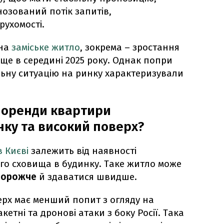
нозований потік запитів,
рухомості.
 на
заміське житло
, зокрема – зростання
 ще в середині 2025 року. Однак попри
льну ситуацію на ринку характеризували
у оренди квартири
нку та високий поверх?
 Києві
залежить від наявності
ого сховища в будинку. Таке житло може
 дорожче
й здаватися швидше.
рх має менший попит з огляду на
кетні та дронові атаки з боку Росії. Така