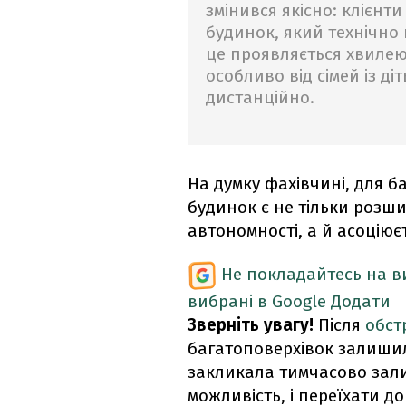
змінився якісно: клієнт
будинок, який технічно 
це проявляється хвилею з
особливо від сімей із д
дистанційно.
На думку фахівчині, для б
будинок є не тільки розш
автономності, а й асоціює
Не покладайтесь на ви
вибрані в Google
Додати
Зверніть увагу!
Після
обст
багатоповерхівок залишил
закликала тимчасово зали
можливість, і переїхати 