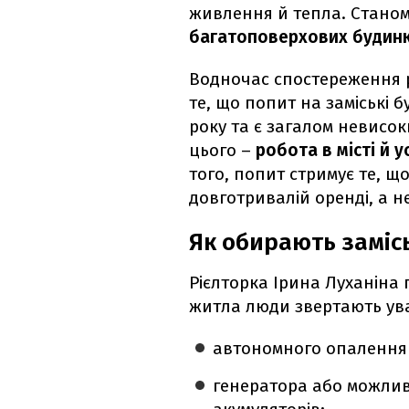
живлення й тепла. Станом
багатоповерхових будинк
Водночас спостереження р
те, що попит на заміські б
року та є загалом невисо
цього –
робота в місті й 
того, попит стримує те, щ
довготривалій оренді, а не
Як обирають замісь
Рієлторка Ірина Луханіна 
житла люди звертають ува
автономного опалення 
генератора або можливо