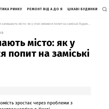
ІТИКА РИНКУ
РЕМОНТ ВІД А ДО Я
ЦІКАВІ БУДИНКИ
 Кияни залишають місто: як у січні змінився попит на заміські будинки 
хв
ають місто: як у
ся попит на заміські
хомість зростає через проблеми з