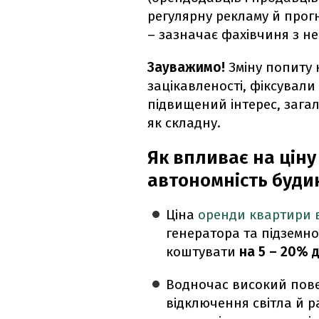
регулярну рекламу й прог
– зазначає фахівчиня з не
Зауважимо!
Зміну попиту
зацікавленості, фіксували
підвищений інтерес, зага
як складну.
Як впливає на цін
автономність буди
Ціна
оренди квартири в
генератора та підземн
коштувати
на 5 – 20%
Водночас високий пове
відключення світла й ра