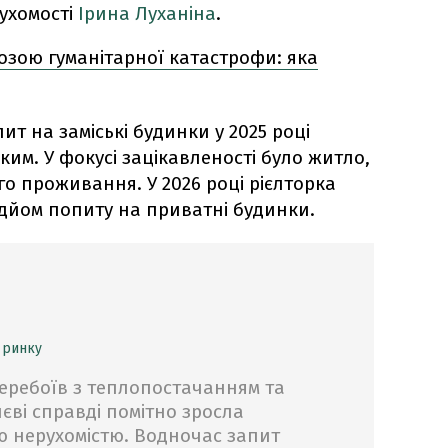
рухомості
Ірина Луханіна
.
розою гуманітарної катастрофи: яка
ит на заміські будинки у 2025 році
им. У фокусі зацікавленості було житло,
о проживання. У 2026 році рієлторка
ідйом попиту на приватні будинки.
 ринку
 перебоїв з теплопостачанням та
єві справді помітно зросла
ою нерухомістю. Водночас запит