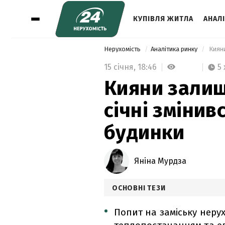
КУПІВЛЯ ЖИТЛА
АНАЛ
Нерухомість
Аналітика ринку
15 січня,
18:46
5 
Кияни залиш
січні змінив
будинки
Яніна Мурдза
ОСНОВНІ ТЕЗИ
Попит на заміську неру