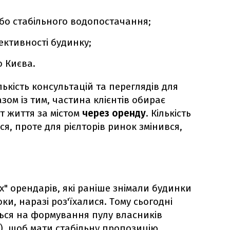
бо стабільного водопостачання;
ективності будинку;
о Києва.
кількість консультацій та переглядів для
азом із тим, частина клієнтів обирає
т життя за містом
через оренду
. Кількість
я, проте для рієлторів ринок змінився,
" орендарів, які раніше знімали будинки
оки, наразі роз'їхалися. Тому сьогодні
ться на формування пулу власників
), щоб мати стабільну пропозицію,