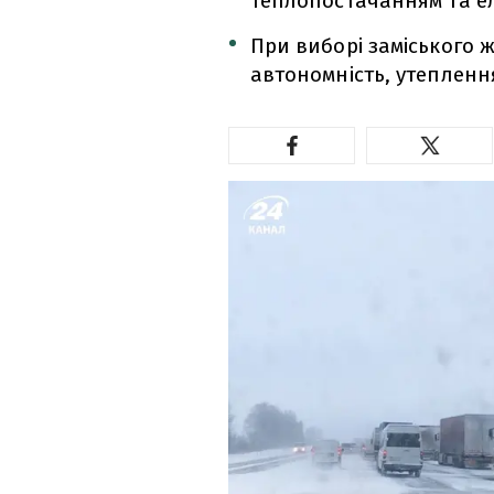
теплопостачанням та ел
При виборі заміського 
автономність, утеплення