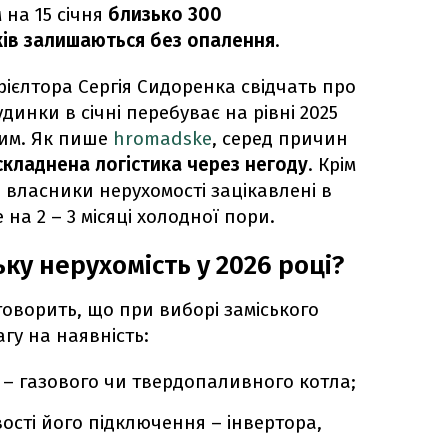
 на 15 січня
близько 300
ів залишаються без опалення
.
ієлтора Сергія Сидоренка свідчать про
удинки в січні перебуває на рівні 2025
ким. Як пише
hromadske
, серед причин
ускладнена логістика через негоду
. Крім
о власники нерухомості зацікавлені в
 на 2 – 3 місяці холодної пори.
ку нерухомість у 2026 році?
говорить, що при виборі заміського
гу на наявність:
– газового чи твердопаливного котла;
сті його підключення – інвертора,