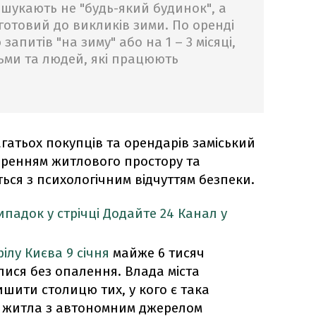
и шукають не "будь-який будинок", а
готовий до викликів зими. По оренді
апитів "на зиму" або на 1 – 3 місяці,
ітьми та людей, які працюють
агатьох покупців та орендарів заміський
иренням житлового простору та
ться з психологічним відчуттям безпеки.
падок у стрічці
Додайте 24 Канал у
рілу Києва 9 січня
майже 6 тисяч
ися без опалення. Влада міста
шити столицю тих, у кого є така
до житла з автономним джерелом