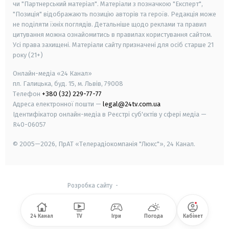
чи "Партнерський матеріал". Матеріали з позначкою "Експерт",
"Позиція" відображають позицію авторів та героїв. Редакція може
не поділяти їхніх поглядів. Детальніше щодо реклами та правил
цитування можна ознайомитись в правилах користування сайтом.
Усі права захищені.
Матеріали сайту призначені для осіб старше
21
року (21+)
Онлайн-медіа «24 Канал»
пл. Галицька, буд. 15, м. Львів, 79008
Телефон
+380 (32) 229-77-77
Адреса електронної пошти —
legal@24tv.com.ua
Ідентифікатор онлайн-медіа в Реєстрі суб'єктів у сфері медіа —
R40-06057
© 2005—2026,
ПрАТ «Телерадіокомпанія "Люкс"», 24 Канал.
Розробка сайту
-
24 Канал
TV
Ігри
Погода
Кабінет