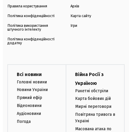
Правила користування
Архів
Політика конфіденційності
Карта сайту
Політика використання
Ігри
штучного інтелекту
Політика конфіденційності
додатку
Всі новини
Війна Росії з
Головні новини
Україною
Новини України
Ракетні обстріли
Прямий ефір
Карта бойових дій
Відеоновини
Мирні переговори
Аудіоновини
Повітряна тривога в
Україні
Погода
Масована атака по