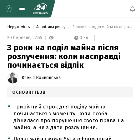
Нерухомість
Аналітика ринку
 3 роки на поділ майна після розлучення: коли насправді починається відлік 
3 хв
20 березня,
22:55
3 роки на поділ майна після
розлучення: коли насправді
починається відлік
Ксенія Войновська
ОСНОВНІ ТЕЗИ
Трирічний строк для поділу майна
починається з моменту, коли особа
дізналася про порушення свого права на
майно, а не з дати розлучення.
Поділ майна може бути оформлений