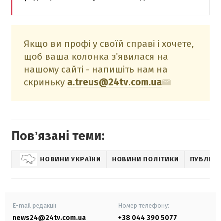
Якщо ви профі у своїй справі і хочете,
щоб ваша колонка зʼявилася на
нашому сайті - напишіть нам на
скриньку
a.treus@24tv.com.ua
Повʼязані теми:
НОВИНИ УКРАЇНИ
НОВИНИ ПОЛІТИКИ
ПУБЛІКА
E-mail редакції
Номер телефону:
news24@24tv.com.ua
+38 044 390 5077