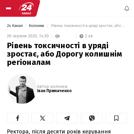
24 Канал
Колонки
 Рівень токсичності в уряді зростає, або Дорогу колишнім регіоналам 
2 хв
26 червня 2020,
14:30
Рівень токсичності в уряді
зростає, або Дорогу колишнім
регіоналам
Автор колонки:
Іван Примаченко
Ректора, після десяти років керування