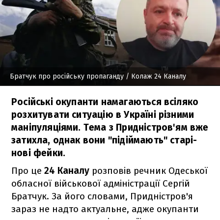
Братчук про російську пропаганду
/ Колаж 24 Каналу
Російські окупанти намагаються всіляко
розхитувати ситуацію в Україні різними
маніпуляціями. Тема з Придністров'ям вже
затихла, однак вони "підіймають" старі-
нові фейки.
Про це
24 Каналу
розповів речник Одеської
обласної військової адміністрації Сергій
Братчук. За його словами, Придністров'я
зараз не надто актуальне, адже окупанти