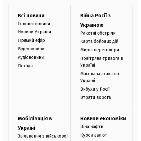
Всі новини
Війна Росії з
Головні новини
Україною
Новини України
Ракетні обстріли
Прямий ефір
Карта бойових дій
Відеоновини
Мирні переговори
Аудіоновини
Повітряна тривога в
Україні
Погода
Масована атака по
Україні
Вибухи у Росії
Втрати ворога
Мобілізація в
Новини економіки
Ціна нафти
Україні
Курси валют
Звільнення з військової