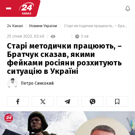
24 Канал
Новини України
 Старі методички працюють, – Братчук сказав, якими фейками росіяни розхитують ситуацію в Україні 
3 хв
25 січня 2023,
03:40
Старі методички працюють, –
Братчук сказав, якими
фейками росіяни розхитують
ситуацію в Україні
Петро Синєокий