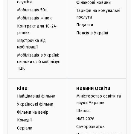
служби
Фінансові новини
Мобілізація 50+
Тарифи на комунальні
послуги
Мобілізація жінок
Податки
Контракт для 18-24-
річних
Пенсія в Україні
Відстрочка від
мобілізації
Мобілізація в Україні:
скільки осіб мобілізує
ТЦК
Кіно
Новини Освіти
Найцікавіші фільми
Міністерство освіти та
науки України
Українські фільми
Школа
Фільми на вечір
НМТ 2026
Комедії
Саморозвиток
Серіали