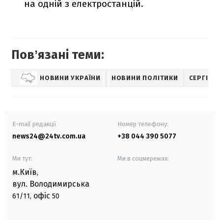
на одній з електростанцій.
Повʼязані теми:
НОВИНИ УКРАЇНИ
НОВИНИ ПОЛІТИКИ
СЕРГІЙ 
E-mail редакції
Номер телефону:
news24@24tv.com.ua
+38 044 390 5077
Ми тут:
Ми в соцмережах:
м.Київ
,
вул. Володимирська
офіс
61/11,
50