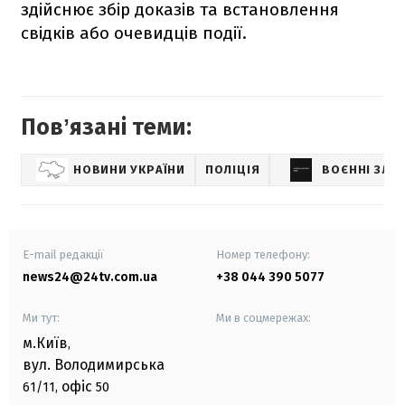
здійснює збір доказів та встановлення
свідків або очевидців події.
Повʼязані теми:
НОВИНИ УКРАЇНИ
ПОЛІЦІЯ
ВОЄННІ ЗЛО
E-mail редакції
Номер телефону:
news24@24tv.com.ua
+38 044 390 5077
Ми тут:
Ми в соцмережах:
м.Київ
,
вул. Володимирська
офіс
61/11,
50