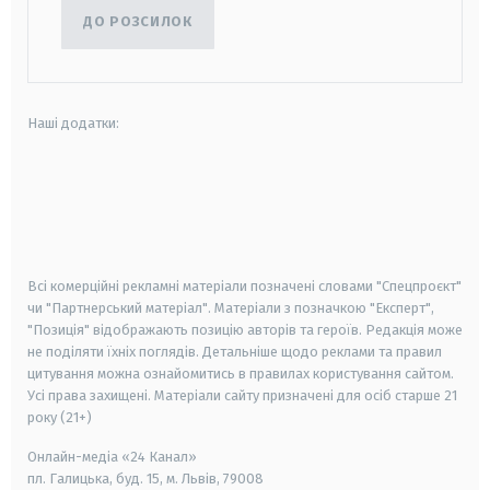
ДО РОЗСИЛОК
Наші додатки:
android
apple
smart tv
samsung smart tv
Всі комерційні рекламні матеріали позначені словами "Спецпроєкт"
чи "Партнерський матеріал". Матеріали з позначкою "Експерт",
"Позиція" відображають позицію авторів та героїв. Редакція може
не поділяти їхніх поглядів. Детальніше щодо реклами та правил
цитування можна ознайомитись в правилах користування сайтом.
Усі права захищені.
Матеріали сайту призначені для осіб старше
21
року (21+)
Онлайн-медіа «24 Канал»
пл. Галицька, буд. 15, м. Львів, 79008