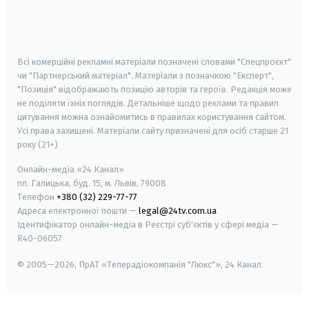
android
apple
smart tv
samsung smart tv
Всі комерційні рекламні матеріали позначені словами "Спецпроєкт"
чи "Партнерський матеріал". Матеріали з позначкою "Експерт",
"Позиція" відображають позицію авторів та героїв. Редакція може
не поділяти їхніх поглядів. Детальніше щодо реклами та правил
цитування можна ознайомитись в правилах користування сайтом.
Усі права захищені.
Матеріали сайту призначені для осіб старше
21
року (21+)
Онлайн-медіа «24 Канал»
пл. Галицька, буд. 15, м. Львів, 79008
Телефон
+380 (32) 229-77-77
Адреса електронної пошти —
legal@24tv.com.ua
Ідентифікатор онлайн-медіа в Реєстрі суб'єктів у сфері медіа —
R40-06057
© 2005—2026,
ПрАТ «Телерадіокомпанія "Люкс"», 24 Канал.