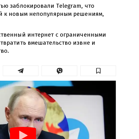
тью заблокировали Telegram, что
й к новым непопулярным решениям,
.
ственный интернет с ограниченными
отвратить вмешательство извне и
во.