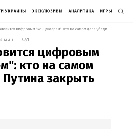
И УКРАИНЫ
ЭКСКЛЮЗИВЫ
АНАЛИТИКА
ИГРЫ
 Россия становится цифровым "концлагерем": кто на самом деле убедил Путина закрыть Telegram 
1
4 мин
новится цифровым
м": кто на самом
 Путина закрыть