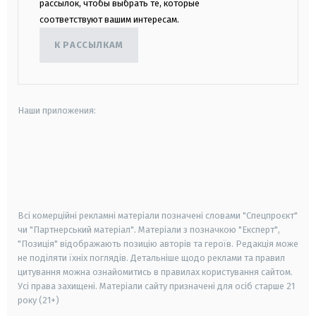
рассылок, чтобы выбрать те, которые
соответствуют вашим интересам.
К РАССЫЛКАМ
Наши приложения:
android
apple
smart tv
samsung smart tv
Всі комерційні рекламні матеріали позначені словами "Спецпроєкт"
чи "Партнерський матеріал". Матеріали з позначкою "Експерт",
"Позиція" відображають позицію авторів та героїв. Редакція може
не поділяти їхніх поглядів. Детальніше щодо реклами та правил
цитування можна ознайомитись в правилах користування сайтом.
Усі права захищені.
Матеріали сайту призначені для осіб старше
21
року (21+)