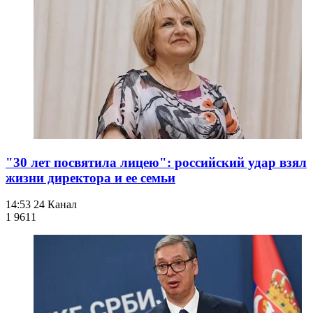
"30 лет посвятила лицею": российский удар взял
жизни директора и ее семьи
14:53
24 Канал
1 961
1