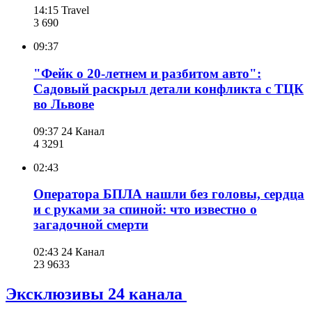
14:15
Travel
3 690
09:37
"Фейк о 20-летнем и разбитом авто":
Садовый раскрыл детали конфликта с ТЦК
во Львове
09:37
24 Канал
4 329
1
02:43
Оператора БПЛА нашли без головы, сердца
и с руками за спиной: что известно о
загадочной смерти
02:43
24 Канал
23 963
3
Эксклюзивы 24 канала