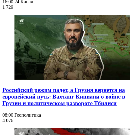
16:00
24 Канал
1 729
Российский режим падет, а Грузия вернется на
европейский путь: Вахтанг Кипиани о войне в
Грузии и политическом развороте Тбилиси
08:00
Геополитика
4 076