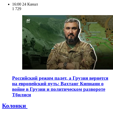
16:00
24 Канал
1 729
Российский режим падет, а Грузия вернется
на европейский путь: Вахтанг Кипиани о
войне в Грузии и политическом развороте
Тбилиси
Колонки