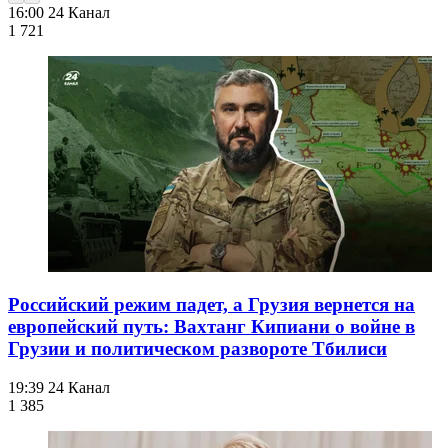
16:00
24 Канал
1 721
Российский режим падет, а Грузия вернется на
европейский путь: Вахтанг Кипиани о войне в
Грузии и политическом развороте Тбилиси
19:39
24 Канал
1 385