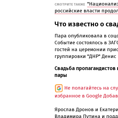
"Национализ
СМОТРИТЕ ТАКЖЕ
российские власти продо
Что известно о св
Пара опубликовала в соцс
Событие состоялось в ЗАГ
гостей на церемонии прис
группировки "ДНР" Денис
Свадьба пропагандистов 
пары
Не полагайтесь на сл
избранное в Google
Добав
Ярослав Дронов и Екатер
Владимира Путина и подд