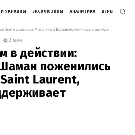
И УКРАИНЫ
ЭКСКЛЮЗИВЫ
АНАЛИТИКА
ИГРЫ
 Z-патриотизм в действии: Мизулина и Шаман поженились в одежде от Saint Laurent, который поддерживает Украину 
3 мин
м в действии:
 Шаман поженились
Saint Laurent,
ддерживает