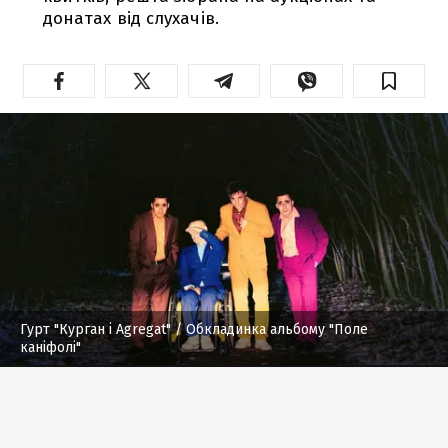
донатах від слухачів.
Гурт "Курган і Agregat"
/ Обкладинка альбому "Поле
каніфолі"