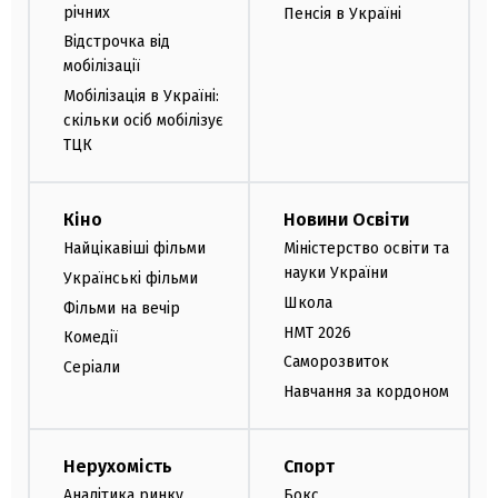
річних
Пенсія в Україні
Відстрочка від
мобілізації
Мобілізація в Україні:
скільки осіб мобілізує
ТЦК
Кіно
Новини Освіти
Найцікавіші фільми
Міністерство освіти та
науки України
Українські фільми
Школа
Фільми на вечір
НМТ 2026
Комедії
Саморозвиток
Серіали
Навчання за кордоном
Нерухомість
Спорт
Аналітика ринку
Бокс