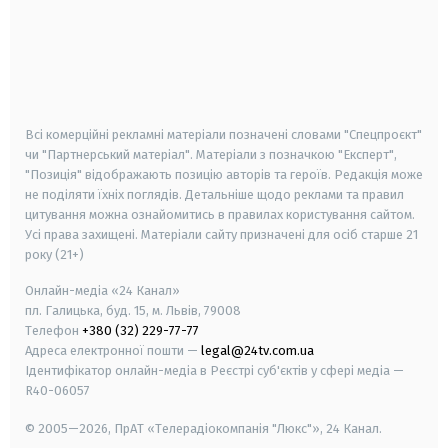
android
apple
smart tv
samsung smart tv
Всі комерційні рекламні матеріали позначені словами "Спецпроєкт"
чи "Партнерський матеріал". Матеріали з позначкою "Експерт",
"Позиція" відображають позицію авторів та героїв. Редакція може
не поділяти їхніх поглядів. Детальніше щодо реклами та правил
цитування можна ознайомитись в правилах користування сайтом.
Усі права захищені.
Матеріали сайту призначені для осіб старше
21
року (21+)
Онлайн-медіа «24 Канал»
пл. Галицька, буд. 15, м. Львів, 79008
Телефон
+380 (32) 229-77-77
Адреса електронної пошти —
legal@24tv.com.ua
Ідентифікатор онлайн-медіа в Реєстрі суб'єктів у сфері медіа —
R40-06057
© 2005—2026,
ПрАТ «Телерадіокомпанія "Люкс"», 24 Канал.