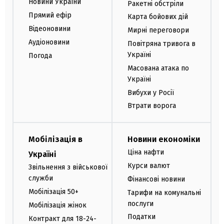
Новини України
Ракетні обстріли
Прямий ефір
Карта бойових дій
Відеоновини
Мирні переговори
Аудіоновини
Повітряна тривога в
Україні
Погода
Масована атака по
Україні
Вибухи у Росії
Втрати ворога
Мобілізація в
Новини економіки
Ціна нафти
Україні
Курси валют
Звільнення з військової
служби
Фінансові новини
Мобілізація 50+
Тарифи на комунальні
послуги
Мобілізація жінок
Податки
Контракт для 18-24-