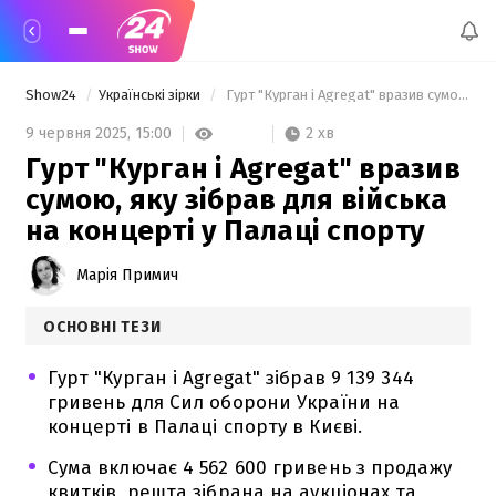
Show24
Українські зірки
 Гурт "Курган і Agregat" вразив сумою, яку зібрав для війська на концерті у Палаці спорту 
2 хв
9 червня 2025,
15:00
Гурт "Курган і Agregat" вразив
сумою, яку зібрав для війська
на концерті у Палаці спорту
Марія Примич
ОСНОВНІ ТЕЗИ
Гурт "Курган і Agregat" зібрав 9 139 344
гривень для Сил оборони України на
концерті в Палаці спорту в Києві.
Сума включає 4 562 600 гривень з продажу
квитків, решта зібрана на аукціонах та