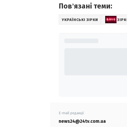
Повʼязані теми:
УКРАЇНСЬКІ ЗІРКИ
ЗІР
E-mail редакції
news24@24tv.com.ua