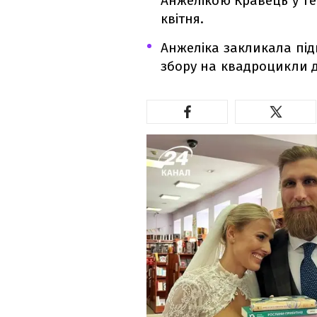
Анжелікою Кравець у Те
квітня.
Анжеліка закликала під
збору на квадроцикли д