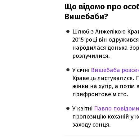
Що відомо про осо
Вишебаби?
Шлюб з Анжелікою Крав
2015 році він одруживс
народилася донька Зоре
розлучилися.
У січні
Вишебаба розсек
Кравець листувалися. П
жінки на хутір, а потім
прифронтове місто.
У квітні
Павло повідоми
пропозицію коханій у к
заходу сонця.