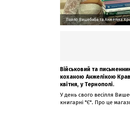
Павло Вишебаба та Анжеліка Кр
Військовий та письменни
коханою Анжелікою Краве
квітня, у Тернополі.
У день свого весілля Више
книгарні "Є". Про це мага