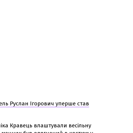
ель Руслан Ігорович уперше став
іка Кравець влаштували весільну