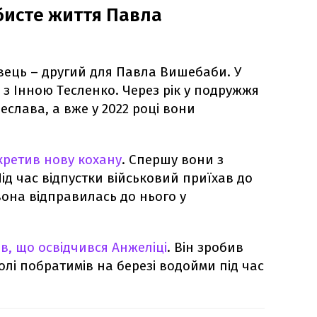
бисте життя Павла
ець – другий для Павла Вишебаби. У
я з Інною Тесленко. Через рік у подружжя
слава, а вже у 2022 році вони
ретив нову кохану
. Спершу вони з
ід час відпустки військовий приїхав до
 вона відправилась до нього у
в, що освідчився Анжеліці
. Він зробив
олі побратимів на березі водойми під час