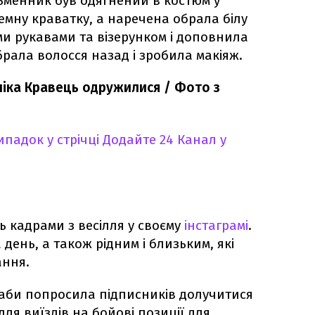
сьменник був одягнений в костюм у
темну краватку, а наречена обрала білу
и рукавами та візерунком і доповнила
брала волосся назад і зробила макіяж.
іка Кравець одружилися / Фото з
падок у стрічці
Додайте 24 Канал у
ь кадрами з весілля у своєму
інстаграмі
.
день, а також рідним і близьким, які
ання.
аби попросила підписників долучитися
ля виїздів на бойові позиції для