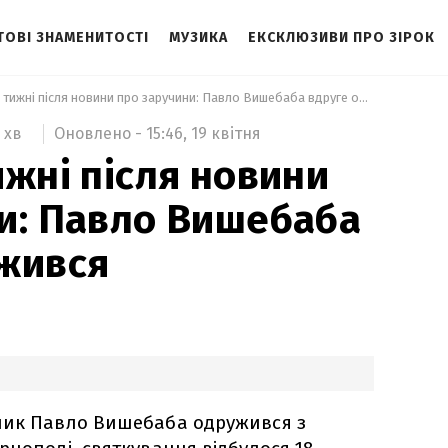
ТОВІ ЗНАМЕНИТОСТІ
МУЗИКА
ЕКСКЛЮЗИВИ ПРО ЗІРОК
 Через два тижні після новини про заручини: Павло Вишебаба вдруге одружився 
Оновлено -
15:46,
19 квітня
 хв
ижні після новини
и: Павло Вишебаба
жився
ник Павло Вишебаба одружився з