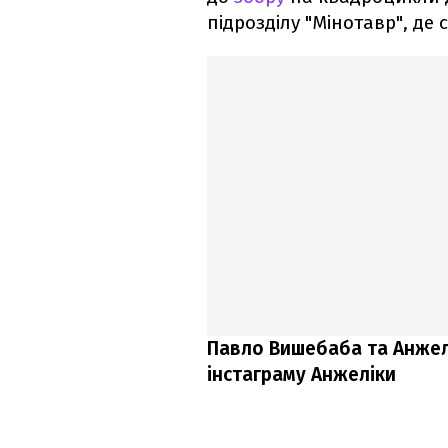
підрозділу "Мінотавр", де 
Павло Вишебаба та Анжел
інстаграму Анжеліки