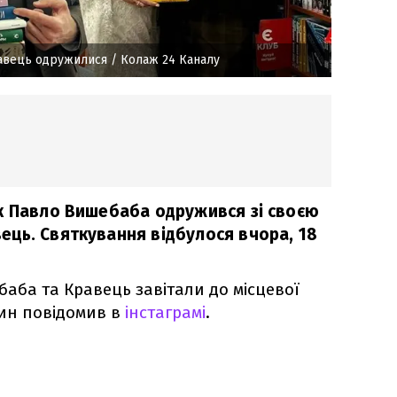
авець одружилися
/ Колаж 24 Каналу
к Павло Вишебаба одружився зі своєю
ць. Святкування відбулося вчора, 18
баба та Кравець завітали до місцевої
зин повідомив в
інстаграмі
.