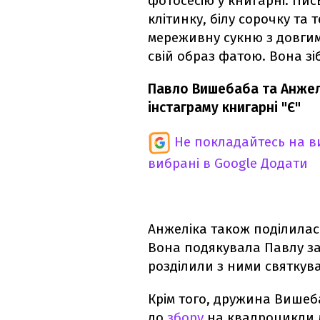
фотосесію у книгарні. Пи
клітинку, білу сорочку та 
мереживну сукню з довгим
свій образ фатою. Вона зі
Павло Вишебаба та Анжел
інстаграму книгарні "Є"
Не покладайтесь на ви
вибрані в Google
Додати
Анжеліка також поділилас
Вона подякувала Павлу за 
розділили з ними святкув
Крім того, дружина Вишеб
до
збору
на квадроцикли д