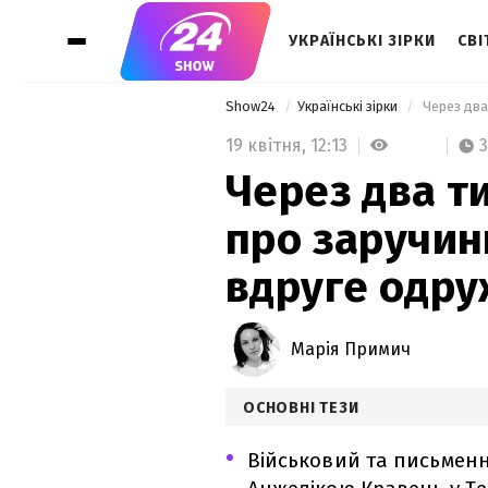
УКРАЇНСЬКІ ЗІРКИ
СВІ
Show24
Українські зірки
19 квітня,
12:13
3
Через два т
про заручин
вдруге одру
Марія Примич
ОСНОВНІ ТЕЗИ
Військовий та письмен