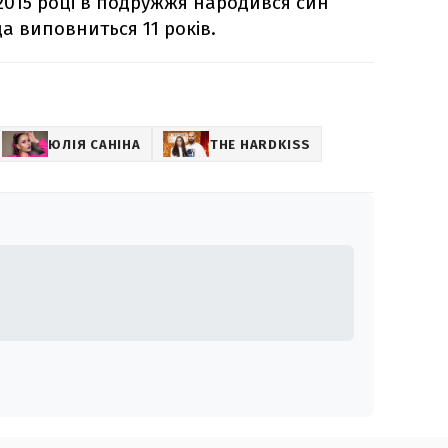
 2015 році в подружжя народився син
а виповниться 11 років.
ЮЛІЯ САНІНА
THE HARDKISS