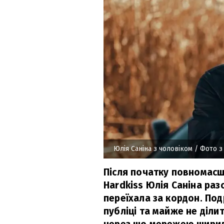
Юлія Саніна з чоловіком
/ Фото з
Після початку повномасш
Hardkiss Юлія Саніна раз
переїхала за кордон. По
публіці та майже не діл