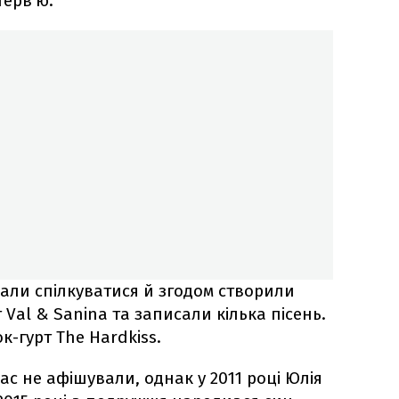
терв'ю.
очали спілкуватися й згодом створили
Val & Sanina та записали кілька пісень.
к-гурт The Hardkiss.
с не афішували, однак у 2011 році Юлія