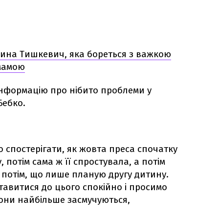
ина Тишкевич, яка бореться з важкою
мамою
інформацію про нібито проблеми у
Бебко.
 спостерігати, як жовта преса спочатку
 потім сама ж її спростувала, а потім
а потім, що лише планую другу дитину.
тавитися до цього спокійно і просимо
вони найбільше засмучуються,