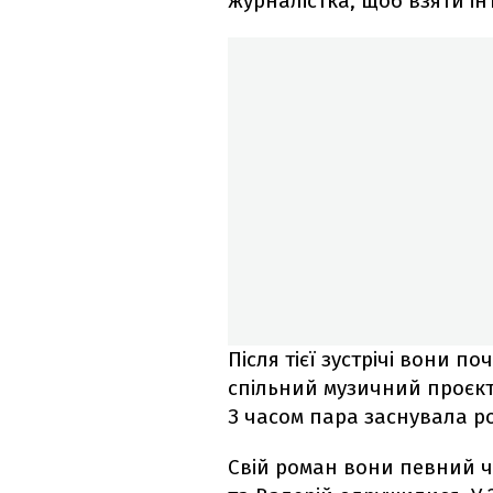
журналістка, щоб взяти ін
Після тієї зустрічі вони п
спільний музичний проєкт 
З часом пара заснувала ро
Свій роман вони певний ча