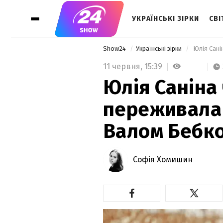
УКРАЇНСЬКІ ЗІРКИ
СВІ
Show24
Українські зірки
11 червня,
15:39
Юлія Саніна 
переживала 
Валом Бебк
Софія Хомишин