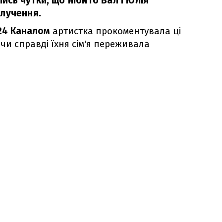
сь чутки, що нібито Вал і Юлія
лучення.
24 Каналом
артистка прокоментувала ці
чи справді їхня сім'я переживала