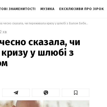
ТОВІ ЗНАМЕНИТОСТІ
МУЗИКА
ЕКСКЛЮЗИВИ ПРО ЗІРОК
 Юлія Саніна чесно сказала, чи переживала кризу у шлюбі з Валом Бебком 
2 хв
чесно сказала, чи
кризу у шлюбі з
ом