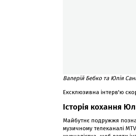
Валерій Бебко та Юлія Сані
Ексклюзивна інтерв'ю ско
Історія кохання Юл
Майбутнє подружжя позна
музичному телеканалі MTV