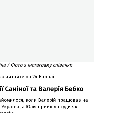
на / Фото з інстаграму співачки
ро читайте на 24 Каналі
ії Саніної та Валерія Бебко
йомилося, коли Валерій працював на
 Україна, а Юлія прийшла туди як