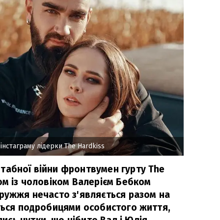
 інстаграму лідерки The Hardkiss
табної війни фронтвумен гурту The
ом із чоловіком Валерієм Бебком
дружжя нечасто з'являється разом на
иться подробицями особистого життя,