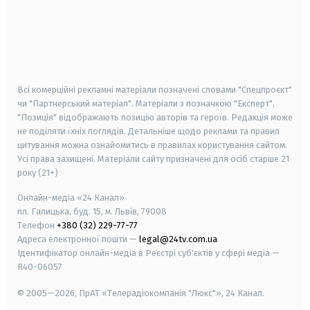
android
apple
smart tv
samsung smart tv
Всі комерційні рекламні матеріали позначені словами "Спецпроєкт"
чи "Партнерський матеріал". Матеріали з позначкою "Експерт",
"Позиція" відображають позицію авторів та героїв. Редакція може
не поділяти їхніх поглядів. Детальніше щодо реклами та правил
цитування можна ознайомитись в правилах користування сайтом.
Усі права захищені.
Матеріали сайту призначені для осіб старше
21
року (21+)
Онлайн-медіа «24 Канал»
пл. Галицька, буд. 15, м. Львів, 79008
Телефон
+380 (32) 229-77-77
Адреса електронної пошти —
legal@24tv.com.ua
Ідентифікатор онлайн-медіа в Реєстрі суб'єктів у сфері медіа —
R40-06057
© 2005—2026,
ПрАТ «Телерадіокомпанія "Люкс"», 24 Канал.