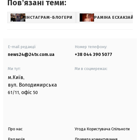
Повʼязані теми:
ІНСТАГРАМ-БЛОГЕРИ
РАМІНА ЕСХАКЗАЙ
E-mail редакції
Номер телефону:
news24@24tv.com.ua
+38 044 390 5077
Ми тут:
Ми в соцмережах:
м.Київ
,
вул. Володимирська
офіс
61/11,
50
Про нас
Угода Користувача Спільноти
Редакція
Правила коментування