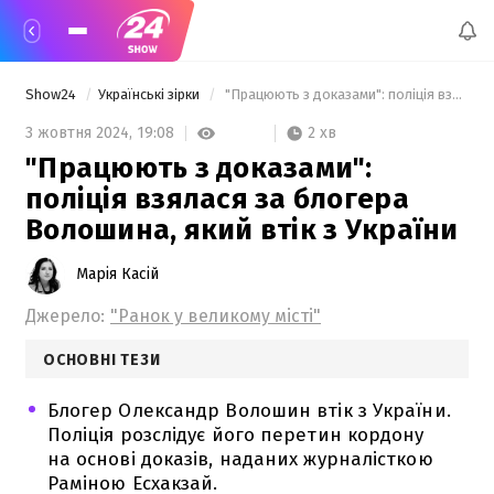
Show24
Українські зірки
 "Працюють з доказами": поліція взялася за блогера Волошина, який втік з України 
2 хв
3 жовтня 2024,
19:08
"Працюють з доказами":
поліція взялася за блогера
Волошина, який втік з України
Марія Касій
Джерело:
"Ранок у великому місті"
ОСНОВНІ ТЕЗИ
Блогер Олександр Волошин втік з України.
Поліція розслідує його перетин кордону
на основі доказів, наданих журналісткою
Раміною Есхакзай.