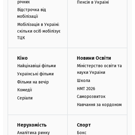
річних
Пенсія в Україні
Відстрочка від
мобілізації
Мобілізація в Україні:
скільки осіб мобілізує
ТЦК
Кіно
Новини Освіти
Найцікавіші фільми
Міністерство освіти та
науки України
Українські фільми
Школа
Фільми на вечір
НМТ 2026
Комедії
Саморозвиток
Серіали
Навчання за кордоном
Нерухомість
Спорт
Аналітика ринку
Бокс