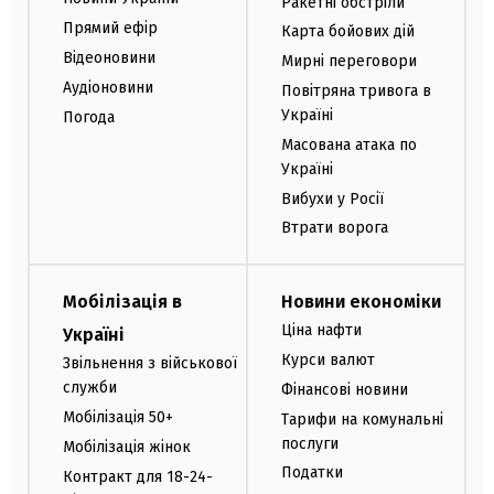
Ракетні обстріли
Прямий ефір
Карта бойових дій
Відеоновини
Мирні переговори
Аудіоновини
Повітряна тривога в
Україні
Погода
Масована атака по
Україні
Вибухи у Росії
Втрати ворога
Мобілізація в
Новини економіки
Ціна нафти
Україні
Курси валют
Звільнення з військової
служби
Фінансові новини
Мобілізація 50+
Тарифи на комунальні
послуги
Мобілізація жінок
Податки
Контракт для 18-24-