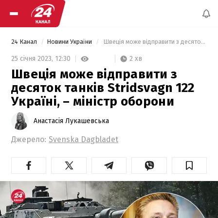
24 Канал
Новини України
 Швеція може відправити з десяток танків Stridsvagn 122 Україні, – міністр оборони 
2 хв
25 січня 2023,
12:30
Швеція може відправити з
десяток танків Stridsvagn 122
Україні, – міністр оборони
Анастасія Лукашевська
Джерело:
Svenska Dagbladet