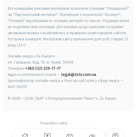
Всі комерційні рекламні матеріали позначені словами "Спецпроєкт"
чи "Партнерський матеріал". Матеріали з позначкою "Експерт",
"Позиція" відображають позицію авторів та героїв. Редакція може
не поділяти їхніх поглядів. Детальніше щодо реклами та правил
цитування можна ознайомитись в правилах користування сайтом.
Усі права захищені.
Матеріали сайту призначені для осіб старше
21
року (21+)
Онлайн-медіа «24 Канал»
пл. Галицька, буд. 15, м. Львів, 79008
Телефон
+380 (32) 229-77-77
Адреса електронної пошти —
legal@24tv.com.ua
Ідентифікатор онлайн-медіа в Реєстрі суб'єктів у сфері медіа —
R40-06057
© 2005—2026,
ПрАТ «Телерадіокомпанія "Люкс"», 24 Канал.
Розробка сайту
-