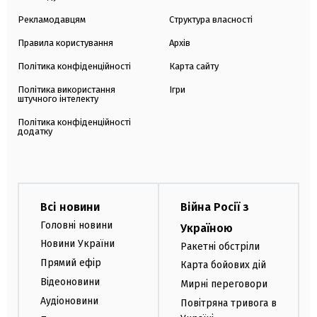
Рекламодавцям
Структура власності
Правила користування
Архів
Політика конфіденційності
Карта сайту
Політика використання
Ігри
штучного інтелекту
Політика конфіденційності
додатку
Всі новини
Війна Росії з
Головні новини
Україною
Новини України
Ракетні обстріли
Прямий ефір
Карта бойових дій
Відеоновини
Мирні переговори
Аудіоновини
Повітряна тривога в