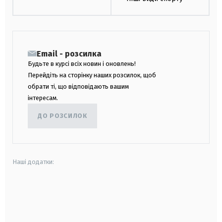
Email - розсилка
Будьте в курсі всіх новин і оновлень!
Перейдіть на сторінку наших розсилок, щоб
обрати ті, що відповідають вашим
інтересам.
ДО РОЗСИЛОК
Наші додатки:
android
apple
smart tv
samsung smart tv