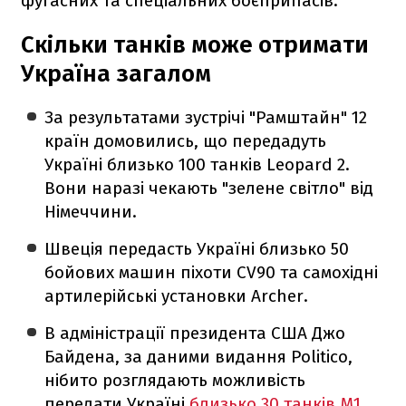
фугасних та спеціальних боєприпасів.
Скільки танків може отримати
Україна загалом
За результатами зустрічі "Рамштайн" 12
країн домовились, що передадуть
Україні близько 100 танків Leopard 2.
Вони наразі чекають "зелене світло" від
Німеччини.
Швеція передасть Україні близько 50
бойових машин піхоти CV90 та самохідні
артилерійські установки Archer.
В адміністрації президента США Джо
Байдена, за даними видання Politico,
нібито розглядають можливість
передати Україні
близько 30 танків M1