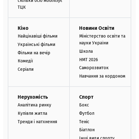
скільки осіб мобілізує
ТЦК
Кіно
Новини Освіти
Найцікавіші фільми
Міністерство освіти та
науки України
Українські фільми
Школа
Фільми на вечір
НМТ 2026
Комедії
Саморозвиток
Серіали
Навчання за кордоном
Нерухомість
Спорт
Аналітика ринку
Бокс
Купівля житла
Футбол
Тренди і натхнення
Теніс
Біатлон
Інші види спорту