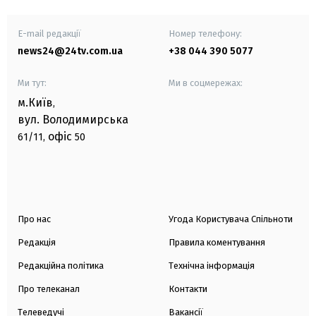
E-mail редакції
Номер телефону:
news24@24tv.com.ua
+38 044 390 5077
Ми тут:
Ми в соцмережах:
м.Київ
,
вул. Володимирська
офіс
61/11,
50
Про нас
Угода Користувача Спільноти
Редакція
Правила коментування
Редакційна політика
Технічна інформація
Про телеканал
Контакти
Телеведучі
Вакансії