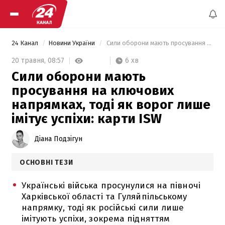
24 Канал
Новини України
 Сили оборони мають просування на ключових напрямках, тоді як ворог лише імітує успіхи: карти ISW 
6 хв
20 травня,
08:57
Сили оборони мають
просування на ключових
напрямках, тоді як ворог лише
імітує успіхи: карти ISW
Діана Подзігун
ОСНОВНІ ТЕЗИ
Українські війська просунулися на півночі
Харківської області та Гуляйпільському
напрямку, тоді як російські сили лише
імітують успіхи, зокрема підняттям