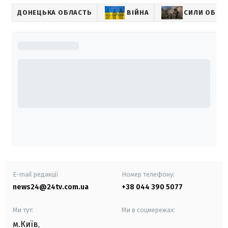
ДОНЕЦЬКА ОБЛАСТЬ
ВІЙНА
СИЛИ ОБОР
E-mail редакції
Номер телефону:
news24@24tv.com.ua
+38 044 390 5077
Ми тут:
Ми в соцмережах:
м.Київ
,