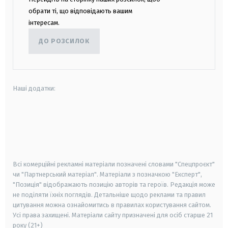
обрати ті, що відповідають вашим
інтересам.
ДО РОЗСИЛОК
Наші додатки:
android
apple
smart tv
samsung smart tv
Всі комерційні рекламні матеріали позначені словами "Спецпроєкт"
чи "Партнерський матеріал". Матеріали з позначкою "Експерт",
"Позиція" відображають позицію авторів та героїв. Редакція може
не поділяти їхніх поглядів. Детальніше щодо реклами та правил
цитування можна ознайомитись в правилах користування сайтом.
Усі права захищені.
Матеріали сайту призначені для осіб старше
21
року (21+)