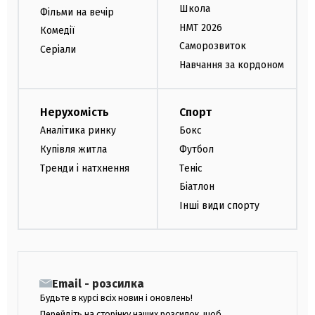
Школа
Фільми на вечір
НМТ 2026
Комедії
Саморозвиток
Серіали
Навчання за кордоном
Нерухомість
Спорт
Аналітика ринку
Бокс
Купівля житла
Футбол
Тренди і натхнення
Теніс
Біатлон
Інші види спорту
Email - розсилка
Будьте в курсі всіх новин і оновлень!
Перейдіть на сторінку наших розсилок, щоб