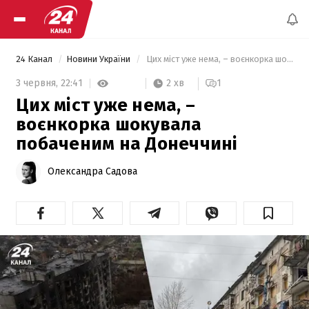
24 Канал
Новини України
 Цих міст уже нема, – воєнкорка шокувала побаченим на Донеччині 
2 хв
3 червня,
22:41
1
Цих міст уже нема, –
воєнкорка шокувала
побаченим на Донеччині
Олександра Садова