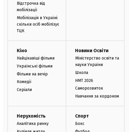
Відстрочка від
мобілізації
Мобілізація в Україні:
скільки осіб мобілізує
ТЦК
Кіно
Новини Освіти
Найцікавіші фільми
Міністерство освіти та
науки України
Українські фільми
Школа
Фільми на вечір
НМТ 2026
Комедії
Саморозвиток
Серіали
Навчання за кордоном
Нерухомість
Спорт
Аналітика ринку
Бокс
Купівля житла
Футбол