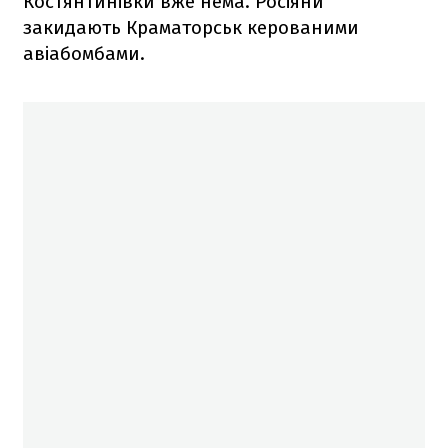
Костянтинівки вже нема. Росіяни
закидають Краматорськ керованими
авіабомбами.