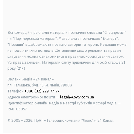
android
apple
smart tv
samsung smart tv
Всі комерційні рекламні матеріали позначені словами "Спецпроєкт"
чи "Партнерський матеріал". Матеріали з позначкою "Експерт",
"Позиція" відображають позицію авторів та героїв. Редакція може
не поділяти їхніх поглядів. Детальніше щодо реклами та правил
цитування можна ознайомитись в правилах користування сайтом.
Усі права захищені.
Матеріали сайту призначені для осіб старше
21
року (21+)
Онлайн-медіа «24 Канал»
пл. Галицька, буд. 15, м. Львів, 79008
Телефон
+380 (32) 229-77-77
Адреса електронної пошти —
legal@24tv.com.ua
Ідентифікатор онлайн-медіа в Реєстрі суб'єктів у сфері медіа —
R40-06057
© 2005—2026,
ПрАТ «Телерадіокомпанія "Люкс"», 24 Канал.