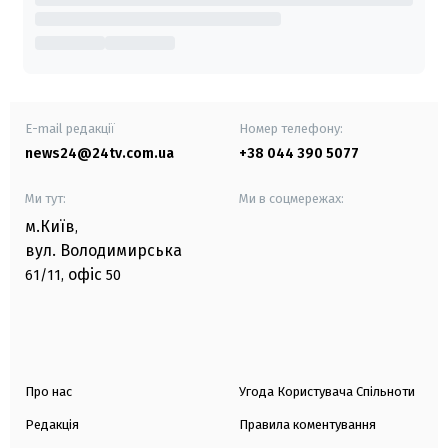
E-mail редакції
Номер телефону:
news24@24tv.com.ua
+38 044 390 5077
Ми тут:
Ми в соцмережах:
м.Київ
,
вул. Володимирська
офіс
61/11,
50
Про нас
Угода Користувача Спільноти
Редакція
Правила коментування