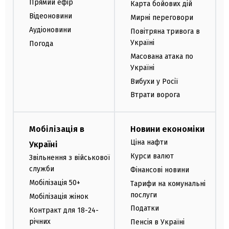
Прямий ефір
Карта бойових дій
Відеоновини
Мирні переговори
Аудіоновини
Повітряна тривога в
Україні
Погода
Масована атака по
Україні
Вибухи у Росії
Втрати ворога
Мобілізація в
Новини економіки
Ціна нафти
Україні
Курси валют
Звільнення з військової
служби
Фінансові новини
Мобілізація 50+
Тарифи на комунальні
послуги
Мобілізація жінок
Податки
Контракт для 18-24-
річних
Пенсія в Україні