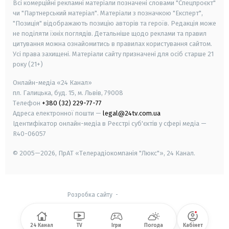
Всі комерційні рекламні матеріали позначені словами "Спецпроєкт"
чи "Партнерський матеріал". Матеріали з позначкою "Експерт",
"Позиція" відображають позицію авторів та героїв. Редакція може
не поділяти їхніх поглядів. Детальніше щодо реклами та правил
цитування можна ознайомитись в правилах користування сайтом.
Усі права захищені.
Матеріали сайту призначені для осіб старше
21
року (21+)
Онлайн-медіа «24 Канал»
пл. Галицька, буд. 15, м. Львів, 79008
Телефон
+380 (32) 229-77-77
Адреса електронної пошти —
legal@24tv.com.ua
Ідентифікатор онлайн-медіа в Реєстрі суб'єктів у сфері медіа —
R40-06057
© 2005—2026,
ПрАТ «Телерадіокомпанія "Люкс"», 24 Канал.
Розробка сайту
-
24 Канал
TV
Ігри
Погода
Кабінет