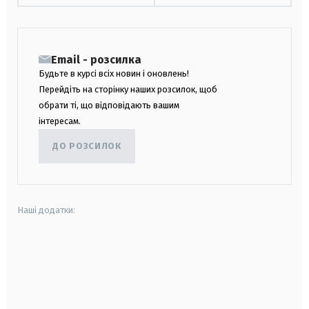
Email - розсилка
Будьте в курсі всіх новин і оновлень!
Перейдіть на сторінку наших розсилок, щоб
обрати ті, що відповідають вашим
інтересам.
ДО РОЗСИЛОК
Наші додатки:
android
apple
smart tv
samsung smart tv