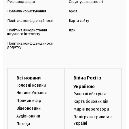
Рекламодавцям
Структура власності
Правила користування
Архів
Політика конфіденційності
Карта сайту
Політика використання
Ігри
штучного інтелекту
Політика конфіденційності
додатку
Всі новини
Війна Росії з
Головні новини
Україною
Новини України
Ракетні обстріли
Прямий ефір
Карта бойових дій
Відеоновини
Мирні переговори
Аудіоновини
Повітряна тривога в
Україні
Погода