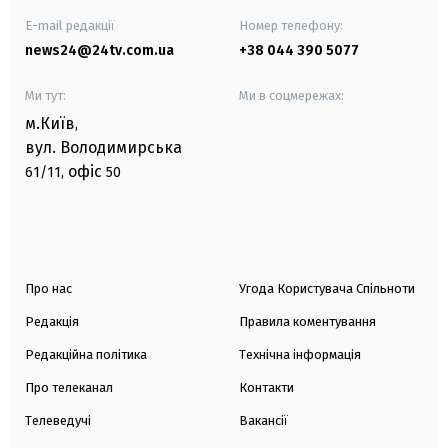
E-mail редакції
Номер телефону:
news24@24tv.com.ua
+38 044 390 5077
Ми тут:
Ми в соцмережах:
м.Київ
,
вул. Володимирська
офіс
61/11,
50
Про нас
Угода Користувача Спільноти
Редакція
Правила коментування
Редакційна політика
Технічна інформація
Про телеканал
Контакти
Телеведучі
Вакансії