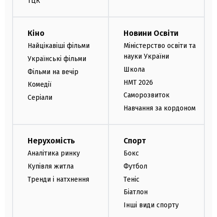
ТЦК
Кіно
Новини Освіти
Найцікавіші фільми
Міністерство освіти та
науки України
Українські фільми
Школа
Фільми на вечір
НМТ 2026
Комедії
Саморозвиток
Серіали
Навчання за кордоном
Нерухомість
Спорт
Аналітика ринку
Бокс
Купівля житла
Футбол
Тренди і натхнення
Теніс
Біатлон
Інші види спорту