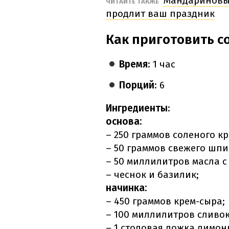
Мандариновый
ЧИТАЙТЕ ТАКЖЕ
продлит ваш праздник
Как приготовить с
Время
: 1 час
Порций
: 6
Ингредиенты
:
основа:
– 250 граммов соленого кр
– 50 граммов свежего шпи
– 50 миллилитров масла с
– чеснок и базилик;
начинка:
– 450 граммов крем-сыра;
– 100 миллилитров сливок
– 1 столовая ложка лимонн