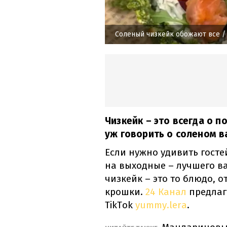
Соленый чизкейк обожают все
/
Чизкейк – это всегда о п
уж говорить о соленом в
Если нужно удивить гост
на выходные – лучшего в
чизкейк – это то блюдо, 
крошки.
24 Канал
предлага
TikTok
yummy.lera
.