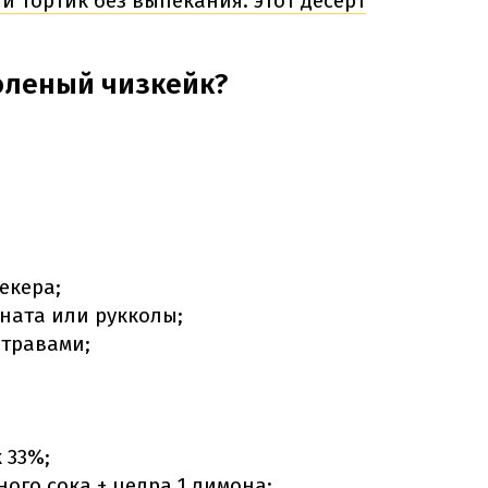
 тортик без выпекания: этот десерт
оленый чизкейк?
екера;
ната или рукколы;
 травами;
 33%;
ого сока + цедра 1 лимона;