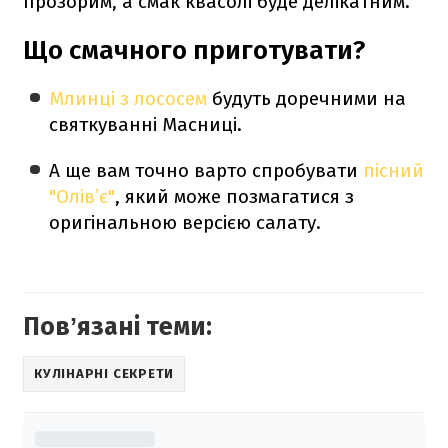
прозорим, а смак квасолі буде делікатним.
Що смачного приготувати?
Млинці з лососем
будуть доречними на
святкуванні Масниці.
А ще вам точно варто спробувати
пісний
"Олівʼє"
, який може позмагатися з
оригінальною версією салату.
Повʼязані теми:
КУЛІНАРНІ СЕКРЕТИ