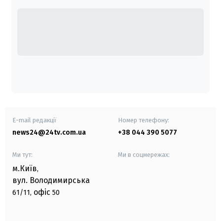
E-mail редакції
Номер телефону:
news24@24tv.com.ua
+38 044 390 5077
Ми тут:
Ми в соцмережах:
м.Київ
,
вул. Володимирська
офіс
61/11,
50