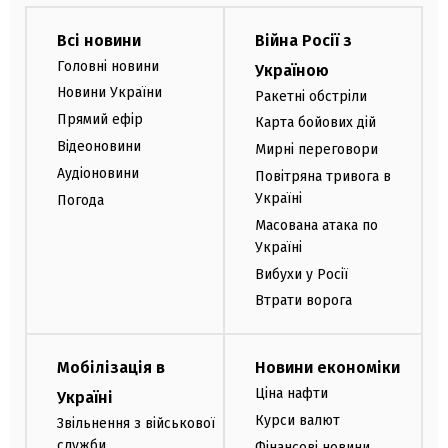
Всі новини
Війна Росії з
Головні новини
Україною
Новини України
Ракетні обстріли
Прямий ефір
Карта бойових дій
Відеоновини
Мирні переговори
Аудіоновини
Повітряна тривога в
Україні
Погода
Масована атака по
Україні
Вибухи у Росії
Втрати ворога
Мобілізація в
Новини економіки
Ціна нафти
Україні
Курси валют
Звільнення з військової
служби
Фінансові новини