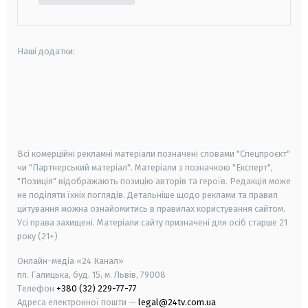
Наші додатки:
android
apple
smart tv
samsung smart tv
Всі комерційні рекламні матеріали позначені словами "Спецпроєкт"
чи "Партнерський матеріал". Матеріали з позначкою "Експерт",
"Позиція" відображають позицію авторів та героїв. Редакція може
не поділяти їхніх поглядів. Детальніше щодо реклами та правил
цитування можна ознайомитись в правилах користування сайтом.
Усі права захищені.
Матеріали сайту призначені для осіб старше
21
року (21+)
Онлайн-медіа «24 Канал»
пл. Галицька, буд. 15, м. Львів, 79008
Телефон
+380 (32) 229-77-77
Адреса електронної пошти —
legal@24tv.com.ua