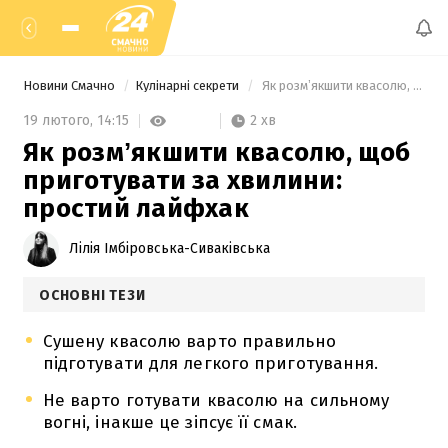
Новини Смачно
Кулінарні секрети
 Як розмʼякшити квасолю, щоб приготувати за хвилини: простий лайфхак 
2 хв
19 лютого,
14:15
Як розмʼякшити квасолю, щоб
приготувати за хвилини:
простий лайфхак
Лілія Імбіровська-Сиваківська
ОСНОВНІ ТЕЗИ
Сушену квасолю варто правильно
підготувати для легкого приготування.
Не варто готувати квасолю на сильному
вогні, інакше це зіпсує її смак.