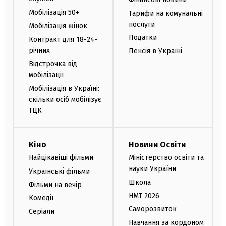
Мобілізація 50+
Тарифи на комунальні
послуги
Мобілізація жінок
Податки
Контракт для 18-24-
річних
Пенсія в Україні
Відстрочка від
мобілізації
Мобілізація в Україні:
скільки осіб мобілізує
ТЦК
Кіно
Новини Освіти
Найцікавіші фільми
Міністерство освіти та
науки України
Українські фільми
Школа
Фільми на вечір
НМТ 2026
Комедії
Саморозвиток
Серіали
Навчання за кордоном