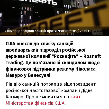
США запровадили санкції проти "Роснефти"
/ vesti.ru
США внесли до списку санкцій
швейцарський підрозділ російської
державної компанії "Роснефть" – Rosneft
Trading. Це пов'язано зі скандалом щодо
фінансової підтримки режиму Ніколаса
Мадуро у Венесуелі.
Під дію санкцій потрапив віцепрезидент
російської нафтогазової компанії Дідьє
Касіміро. Про це мовиться на
сайті
Міністерства фінансів США
.