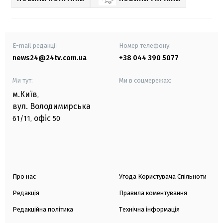
E-mail редакції
Номер телефону:
news24@24tv.com.ua
+38 044 390 5077
Ми тут:
Ми в соцмережах:
м.Київ
,
вул. Володимирська
офіс
61/11,
50
Про нас
Угода Користувача Спільноти
Редакція
Правила коментування
Редакційна політика
Технічна інформація