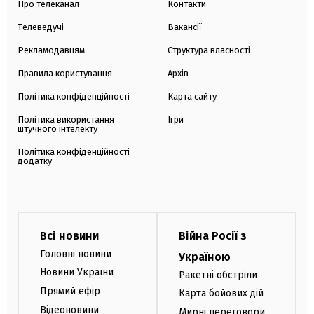
Про телеканал
Контакти
Телеведучі
Вакансії
Рекламодавцям
Структура власності
Правила користування
Архів
Політика конфіденційності
Карта сайту
Політика використання
Ігри
штучного інтелекту
Політика конфіденційності
додатку
Всі новини
Війна Росії з
Головні новини
Україною
Новини України
Ракетні обстріли
Прямий ефір
Карта бойових дій
Відеоновини
Мирні переговори