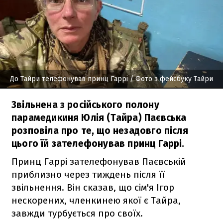
До Тайри телефонував принц Гаррі
/ Фото з фейсбуку Тайри
Звільнена з російського полону
парамедикиня Юлія (Тайра) Паєвська
розповіла про те, що незадовго після
цього їй зателефонував принц Гаррі.
Принц Гаррі зателефонував Паєвській
приблизно через тиждень після її
звільнення. Він сказав, що сім'я Ігор
нескорених, членкинею якої є Тайра,
завжди турбується про своїх.