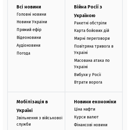
Всі новини
Війна Росії з
Головні новини
Україною
Новини України
Ракетні обстріли
Прямий ефір
Карта бойових дій
Відеоновини
Мирні переговори
Аудіоновини
Повітряна тривога в
Україні
Погода
Масована атака по
Україні
Вибухи у Росії
Втрати ворога
Мобілізація в
Новини економіки
Ціна нафти
Україні
Курси валют
Звільнення з військової
служби
Фінансові новини