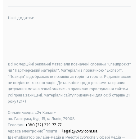
Наші додатки:
android
apple
smart tv
samsung smart tv
Всі комерційні рекламні матеріали позначені словами "Спецпроєкт"
чи "Партнерський матеріал". Матеріали з позначкою "Експерт",
"Позиція" відображають позицію авторів та героїв. Редакція може
не поділяти їхніх поглядів. Детальніше щодо реклами та правил
цитування можна ознайомитись в правилах користування сайтом.
Усі права захищені.
Матеріали сайту призначені для осіб старше
21
року (21+)
Онлайн-медіа «24 Канал»
пл. Галицька, буд. 15, м. Львів, 79008
Телефон
+380 (32) 229-77-77
Адреса електронної пошти —
legal@24tv.com.ua
Ідентифікатор онлайн-медіа в Реєстрі суб'єктів у сфері медіа —