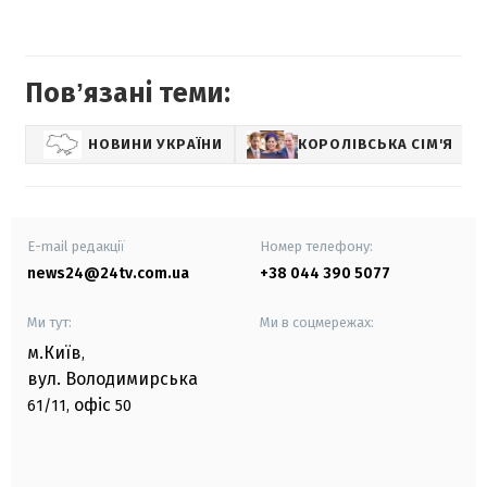
Повʼязані теми:
НОВИНИ УКРАЇНИ
КОРОЛІВСЬКА СІМ'Я
E-mail редакції
Номер телефону:
news24@24tv.com.ua
+38 044 390 5077
Ми тут:
Ми в соцмережах:
м.Київ
,
вул. Володимирська
офіс
61/11,
50