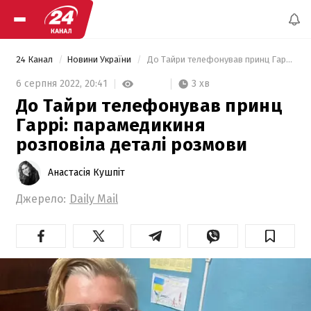
24 Канал
Новини України
 До Тайри телефонував принц Гаррі: парамедикиня розповіла деталі розмови 
3 хв
6 серпня 2022,
20:41
До Тайри телефонував принц
Гаррі: парамедикиня
розповіла деталі розмови
Анастасія Кушпіт
Джерело:
Daily Mail