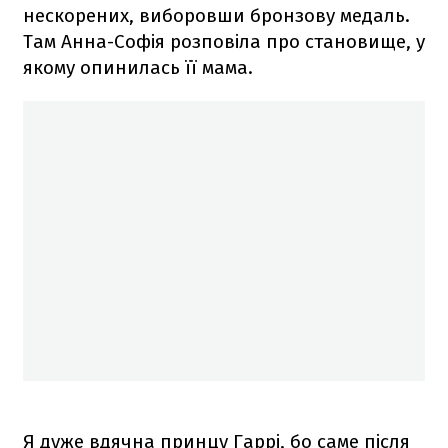
нескорених, виборовши бронзову медаль.
Там Анна-Софія розповіла про становище, у
якому опинилась її мама.
Я дуже вдячна принцу Гаррі, бо саме після