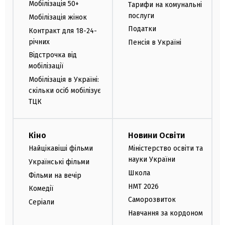
Мобілізація 50+
Тарифи на комунальні
послуги
Мобілізація жінок
Податки
Контракт для 18-24-
річних
Пенсія в Україні
Відстрочка від
мобілізації
Мобілізація в Україні:
скільки осіб мобілізує
ТЦК
Кіно
Новини Освіти
Найцікавіші фільми
Міністерство освіти та
науки України
Українські фільми
Школа
Фільми на вечір
НМТ 2026
Комедії
Саморозвиток
Серіали
Навчання за кордоном