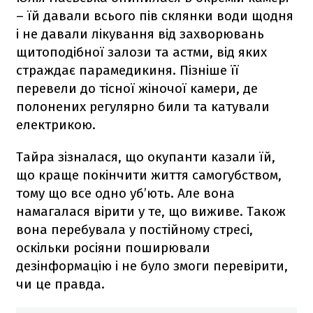
– їй давали всього пів склянки води щодня
і не давали лікування від захворювань
щитоподібної залози та астми, від яких
страждає парамедикиня. Пізніше її
перевели до тісної жіночої камери, де
полонених регулярно били та катували
електрикою.
Тайра зізналася, що окупанти казали їй,
що краще покінчити життя самогубством,
тому що все одно уб’ють. Але вона
намагалася вірити у те, що виживе. Також
вона перебувала у постійному стресі,
оскільки росіяни поширювали
дезінформацію і не було змоги перевірити,
чи це правда.