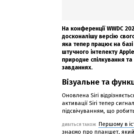
На конференції WWDC 202
досконалішу версію свого 
яка тепер працює на базі
штучного інтелекту Apple
природне спілкування та
завданнях.
Візуальне та функ
Оновлена Siri відрізняєт
активації Siri тепер сигна
підсвічуванням, що робить
Першому в іс
ДИВІТЬСЯ ТАКОЖ
знаємо про планшет, який