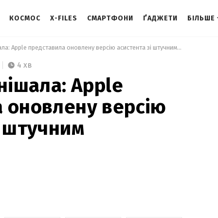
КОСМОС
X-FILES
СМАРТФОНИ
ҐАДЖЕТИ
БІЛЬШЕ
 Siri порозумнішала: Apple представила оновлену версію асистента зі штучним інтелектом 
4 хв
нішала: Apple
 оновлену версію
і штучним