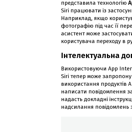
представила технологію
A
Siri працювати із застосу
Наприклад, якщо користув
фотографію під час її пере
асистент може застосуват
користувача переходу в р
Інтелектуальна доп
Використовуючи App Inte
Siri тепер може запропону
використання продуктів A
написати повідомлення зар
надасть докладні інструкц
надсилання повідомлень з