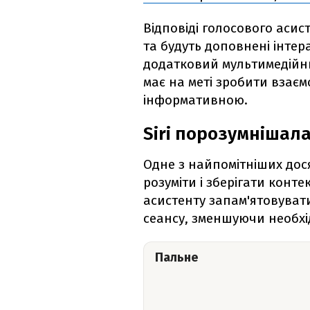
Відповіді голосового аси
та будуть доповнені інтер
додатковий мультимедійн
має на меті зробити взаємо
інформативною.
Siri порозумнішал
Одне з найпомітніших дося
розуміти і зберігати конт
асистенту запам'ятовуват
сеансу, зменшуючи необхі
Пальне