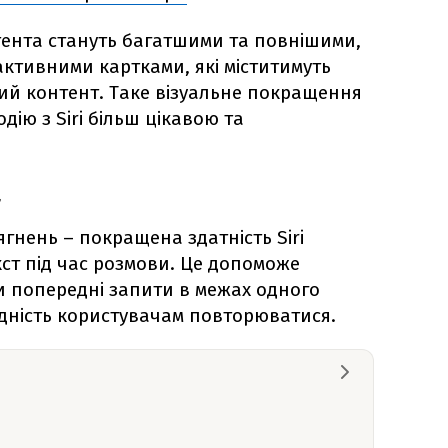
стента стануть багатшими та повнішими,
активними картками, які міститимуть
ий контент. Таке візуальне покращення
дію з Siri більш цікавою та
а
гнень – покращена здатність Siri
екст під час розмови. Це допоможе
и попередні запити в межах одного
дність користувачам повторюватися.