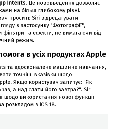
pp Intents
. Це нововведення дозволяє
нками на більш глибокому рівні.
ач просить Siri відредагувати
гляду в застосунку "Фотографії",
и фільтри та ефекти, не вимагаючи від
учний режим.
омога в усіх продуктах Apple
nts та вдосконалене машинне навчання,
вати точніші вказівки щодо
pple. Якщо користувач запитує: "Як
аз, а надіслати його завтра?". Siri
ії щодо використання нової функції
а розкладом в iOS 18.