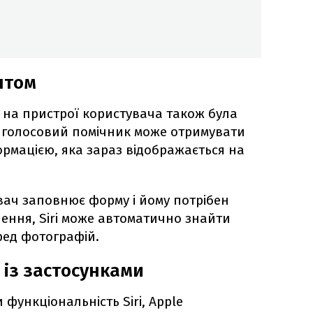
нтом
ом на пристрої користувача також була
 голосовий помічник може отримувати
формацією, яка зараз відображається на
ач заповнює форму і йому потрібен
чення, Siri може автоматично знайти
ред фотографій.
 із застосунками
функціональність Siri, Apple