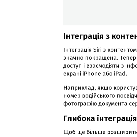
Інтеграція з конте
Інтеграція Siri з контент
значно покращена. Тепер
доступ і взаємодіяти з ін
екрані iPhone або iPad.
Наприклад, якщо користув
номер водійського посвід
фотографію документа се
Глибока інтеграція
Щоб ще більше розширити 