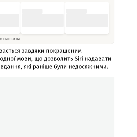
y» станом на
увається завдяки покращеним
дної мови, що дозволить Siri надавати
авдання, які раніше були недосяжними.