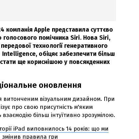
4 компанія Apple представила суттєво
голосового помічника Siri. Нова Siri,
 передової технології генеративного
 Intelligence, обіцяє забезпечити більш
 стати ще кориснішою у повсякденних
ціональне оновлення
ься витонченим візуальним дизайном. При
лізує про свою присутність м'яким
 взаємодію більш інтуїтивно зрозумілою.
торії iPad виповнилось 14 років: що ми
 змінив правила гри