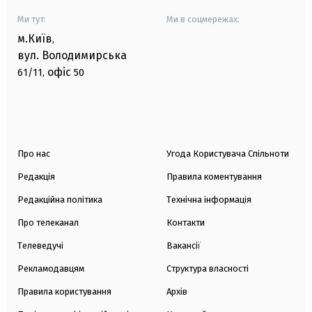
Ми тут:
Ми в соцмережах:
м.Київ
,
вул. Володимирська
офіс
61/11,
50
Про нас
Угода Користувача Спільноти
Редакція
Правила коментування
Редакційна політика
Технічна інформація
Про телеканал
Контакти
Телеведучі
Вакансії
Рекламодавцям
Структура власності
Правила користування
Архів