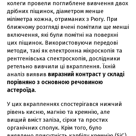
колеги провели поглиблене вивчення двох
дрібних піщинок, діаметром менше
міліметра кожна, отриманих з Рюгу. При
ближчому розгляді вчені помітили ще менші
включення, які були помітні на поверхні
цих піщинок. Використовуючи передові
методи, такі як електронна мікроскопія та
рентгенівська спектроскопія, дослідники
ретельно вивчили ці вкраплення. Їхній
аналіз виявив
виразний контраст у складі
порівняно з основною речовиною
астероїда
.
У цих вкрапленнях спостерігався нижчий
рівень кисню, магнію та кремнію, але
вищий вміст заліза, сірки та простих
органічних сполук. Крім того, було
виявлено присутність карбіду кремнію (SiC)