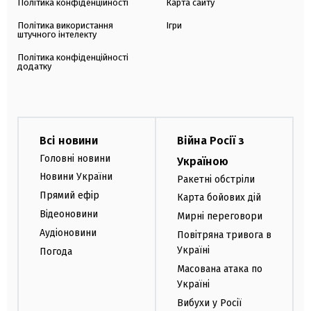
Політика конфіденційності
Карта сайту
Політика використання
Ігри
штучного інтелекту
Політика конфіденційності
додатку
Всі новини
Війна Росії з
Головні новини
Україною
Новини України
Ракетні обстріли
Прямий ефір
Карта бойових дій
Відеоновини
Мирні переговори
Аудіоновини
Повітряна тривога в
Україні
Погода
Масована атака по
Україні
Вибухи у Росії