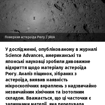
Поверхня астероїда Рюгу
/ JAXA
У дослідженні, опублікованому в журналі
Science Advances, американські та
японські науковці зробили дивовижне
відкриття щодо матеріалу астероїда
Рюгу. Аналіз піщинок, зібраних з
астероїда, виявив наявність
мікроскопічних вкраплень з надзвичайно
незвичайним хімічним та ізотопним
складом. Вважається, що ці часточки є
залишками матерії, яка передувала