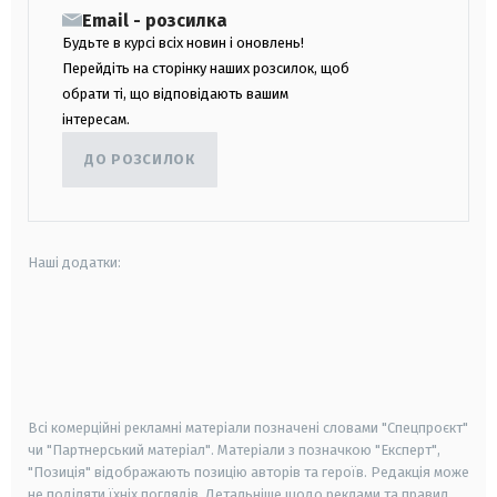
Email - розсилка
Будьте в курсі всіх новин і оновлень!
Перейдіть на сторінку наших розсилок, щоб
обрати ті, що відповідають вашим
інтересам.
ДО РОЗСИЛОК
Наші додатки:
android
apple
smart tv
samsung smart tv
Всі комерційні рекламні матеріали позначені словами "Спецпроєкт"
чи "Партнерський матеріал". Матеріали з позначкою "Експерт",
"Позиція" відображають позицію авторів та героїв. Редакція може
не поділяти їхніх поглядів. Детальніше щодо реклами та правил