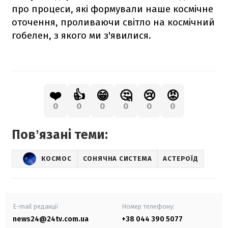
про процеси, які формували наше космічне
оточення, проливаючи світло на космічний
гобелен, з якого ми з'явилися.
❤️
👍
😁
🤔
😢
😡
0
0
0
0
0
0
Повʼязані теми:
КОСМОС
СОНЯЧНА СИСТЕМА
АСТЕРОЇД
E-mail редакції
Номер телефону:
news24@24tv.com.ua
+38 044 390 5077