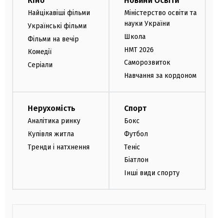
Кіно
Новини Освіти
Найцікавіші фільми
Міністерство освіти та
науки України
Українські фільми
Школа
Фільми на вечір
НМТ 2026
Комедії
Саморозвиток
Серіали
Навчання за кордоном
Нерухомість
Спорт
Аналітика ринку
Бокс
Купівля житла
Футбол
Тренди і натхнення
Теніс
Біатлон
Інші види спорту