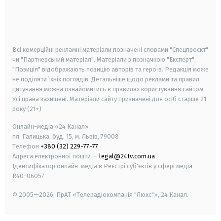
android
apple
smart tv
samsung smart tv
Всі комерційні рекламні матеріали позначені словами "Спецпроєкт"
чи "Партнерський матеріал". Матеріали з позначкою "Експерт",
"Позиція" відображають позицію авторів та героїв. Редакція може
не поділяти їхніх поглядів. Детальніше щодо реклами та правил
цитування можна ознайомитись в правилах користування сайтом.
Усі права захищені.
Матеріали сайту призначені для осіб старше
21
року (21+)
Онлайн-медіа «24 Канал»
пл. Галицька, буд. 15, м. Львів, 79008
Телефон
+380 (32) 229-77-77
Адреса електронної пошти —
legal@24tv.com.ua
Ідентифікатор онлайн-медіа в Реєстрі суб'єктів у сфері медіа —
R40-06057
© 2005—2026,
ПрАТ «Телерадіокомпанія "Люкс"», 24 Канал.