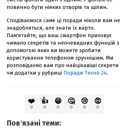
повинно бути ніяких отворів та щілин.
Сподіваємося саме ці поради ніколи вам не
знадобляться, але знати їх варто.
Пам'ятайте, що ваш смартфон приховує
чимало секретів та неочевидних функцій з
допомогою яких ви можете зробити
користування телефоном зручнішим. Ми
розповідаємо вам про найцікавіші секрети
чи додатки у рубриці
Поради Техно 24
.
❤️
👍
😁
🤔
😢
😡
0
0
0
0
0
0
Повʼязані теми: