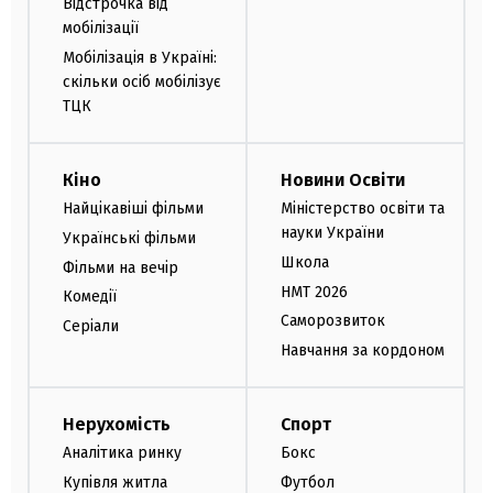
Відстрочка від
мобілізації
Мобілізація в Україні:
скільки осіб мобілізує
ТЦК
Кіно
Новини Освіти
Найцікавіші фільми
Міністерство освіти та
науки України
Українські фільми
Школа
Фільми на вечір
НМТ 2026
Комедії
Саморозвиток
Серіали
Навчання за кордоном
Нерухомість
Спорт
Аналітика ринку
Бокс
Купівля житла
Футбол