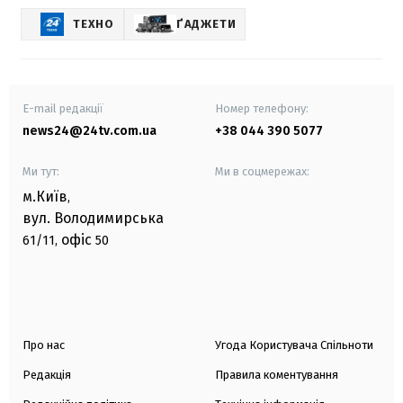
ТЕХНО
ҐАДЖЕТИ
E-mail редакції
Номер телефону:
news24@24tv.com.ua
+38 044 390 5077
Ми тут:
Ми в соцмережах:
м.Київ
,
вул. Володимирська
офіс
61/11,
50
Про нас
Угода Користувача Спільноти
Редакція
Правила коментування