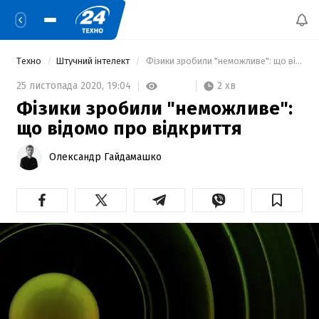
Техно
Штучний інтелект
 Фізики зробили "неможливе": що відомо про відкриття 
2 хв
25 листопада 2020,
19:04
Фізики зробили "неможливе":
що відомо про відкриття
Олександр Гайдамашко