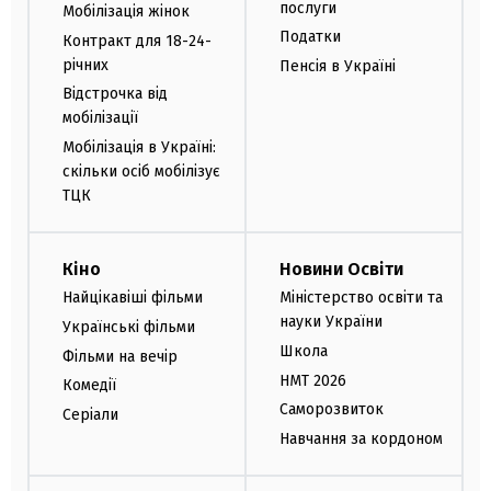
послуги
Мобілізація жінок
Податки
Контракт для 18-24-
річних
Пенсія в Україні
Відстрочка від
мобілізації
Мобілізація в Україні:
скільки осіб мобілізує
ТЦК
Кіно
Новини Освіти
Найцікавіші фільми
Міністерство освіти та
науки України
Українські фільми
Школа
Фільми на вечір
НМТ 2026
Комедії
Саморозвиток
Серіали
Навчання за кордоном