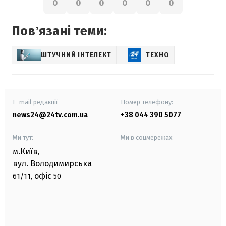
0
0
0
0
0
0
Повʼязані теми:
ШТУЧНИЙ ІНТЕЛЕКТ
ТЕХНО
E-mail редакції
Номер телефону:
news24@24tv.com.ua
+38 044 390 5077
Ми тут:
Ми в соцмережах:
м.Київ
,
вул. Володимирська
офіс
61/11,
50