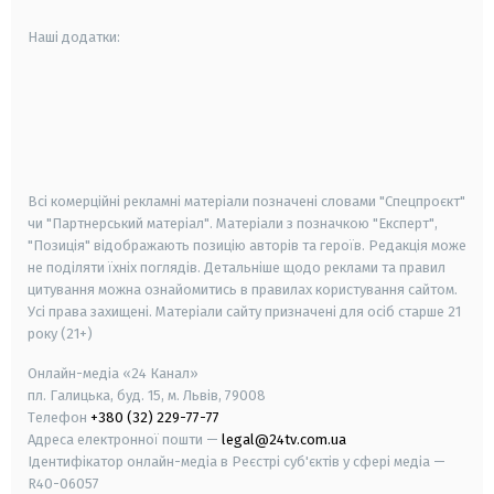
Наші додатки:
android
apple
smart tv
samsung smart tv
Всі комерційні рекламні матеріали позначені словами "Спецпроєкт"
чи "Партнерський матеріал". Матеріали з позначкою "Експерт",
"Позиція" відображають позицію авторів та героїв. Редакція може
не поділяти їхніх поглядів. Детальніше щодо реклами та правил
цитування можна ознайомитись в правилах користування сайтом.
Усі права захищені.
Матеріали сайту призначені для осіб старше
21
року (21+)
Онлайн-медіа «24 Канал»
пл. Галицька, буд. 15, м. Львів, 79008
Телефон
+380 (32) 229-77-77
Адреса електронної пошти —
legal@24tv.com.ua
Ідентифікатор онлайн-медіа в Реєстрі суб'єктів у сфері медіа —
R40-06057