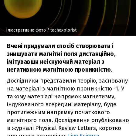
Ілюстративне фото
/ techexplorist
Вчені придумали спосіб створювати і
знищувати магнітні поля дистанційно,
імітувавши неіснуючий матеріал з
негативною магнітною проникністю.
Дослідники представили теорію, засновану
на матеріалі з магнітною проникністю -1. У
такому матеріалі напрямок магнетизму,
індукованого всередині матеріалу, буде
протилежним напрямку початкового
магнітного поля. Дослідження опубліковано
в журналі Physical Review Letters, коротко
про нього розповідає
Live Science
.