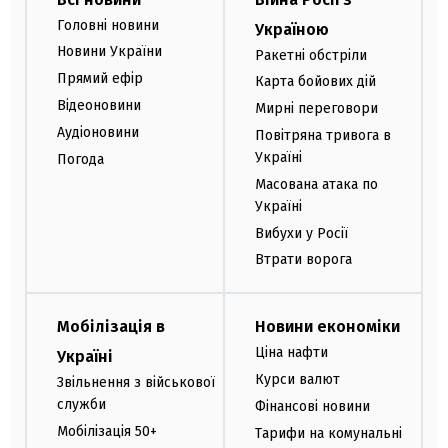
Головні новини
Україною
Новини України
Ракетні обстріли
Прямий ефір
Карта бойових дій
Відеоновини
Мирні переговори
Аудіоновини
Повітряна тривога в
Україні
Погода
Масована атака по
Україні
Вибухи у Росії
Втрати ворога
Мобілізація в
Новини економіки
Ціна нафти
Україні
Курси валют
Звільнення з військової
служби
Фінансові новини
Мобілізація 50+
Тарифи на комунальні