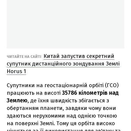
Китай запустив секретний
ЧИТАЙТЕ НА САЙТІ
супутник дистанційного зондування Землі
Horus 1
Супутники на геостаціонарній орбіті (ГСО)
працюють на висоті
35786 кілометрів над
Землею
, де їхня швидкість збігається з
обертанням планети, завдяки чому вони
здаються нерухомими над однією точкою
на поверхні Землі. Тому ця орбіта високо
цінується за її використання для зв'язку та