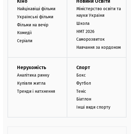
Кіно
Новини Освіти
Найцікавіші фільми
Міністерство освіти та
науки України
Українські фільми
Школа
Фільми на вечір
НМТ 2026
Комедії
Саморозвиток
Серіали
Навчання за кордоном
Нерухомість
Спорт
Аналітика ринку
Бокс
Купівля житла
Футбол
Тренди і натхнення
Теніс
Біатлон
Інші види спорту