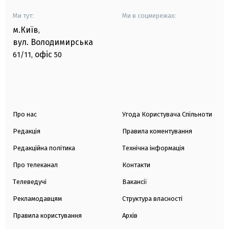
Ми тут:
Ми в соцмережах:
м.Київ
,
вул. Володимирська
офіс
61/11,
50
Про нас
Угода Користувача Спільноти
Редакція
Правила коментування
Редакційна політика
Технічна інформація
Про телеканал
Контакти
Телеведучі
Вакансії
Рекламодавцям
Структура власності
Правила користування
Архів