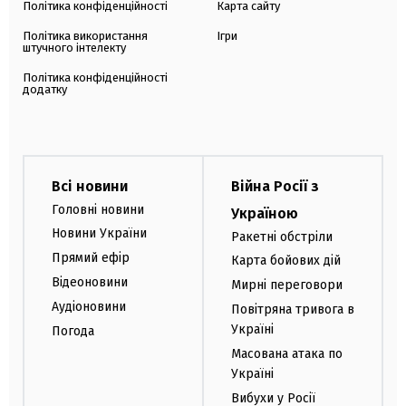
Політика конфіденційності
Карта сайту
Політика використання
Ігри
штучного інтелекту
Політика конфіденційності
додатку
Всі новини
Війна Росії з
Головні новини
Україною
Новини України
Ракетні обстріли
Прямий ефір
Карта бойових дій
Відеоновини
Мирні переговори
Аудіоновини
Повітряна тривога в
Україні
Погода
Масована атака по
Україні
Вибухи у Росії