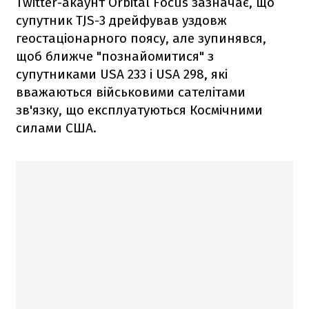
Twitter-акаунт Orbital Focus зазначає, що
супутник TJS-3 дрейфував уздовж
геостаціонарного поясу, але зупинявся,
щоб ближче "познайомитися" з
супутниками USA 233 і USA 298, які
вважаються військовими сателітами
зв'язку, що експлуатуються Космічними
силами США.