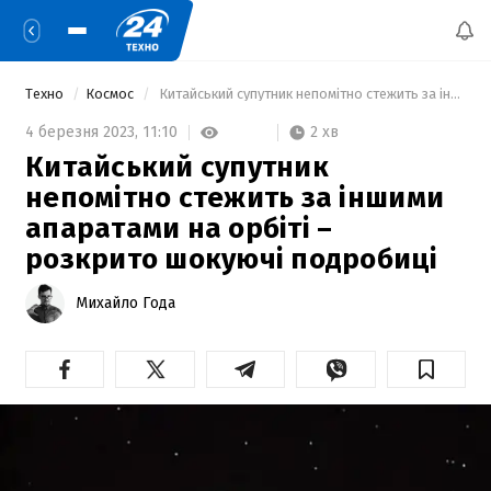
Техно
Космос
 Китайський супутник непомітно стежить за іншими апаратами на орбіті – розкрито шокуючі подробиці 
2 хв
4 березня 2023,
11:10
Китайський супутник
непомітно стежить за іншими
апаратами на орбіті –
розкрито шокуючі подробиці
Михайло Года