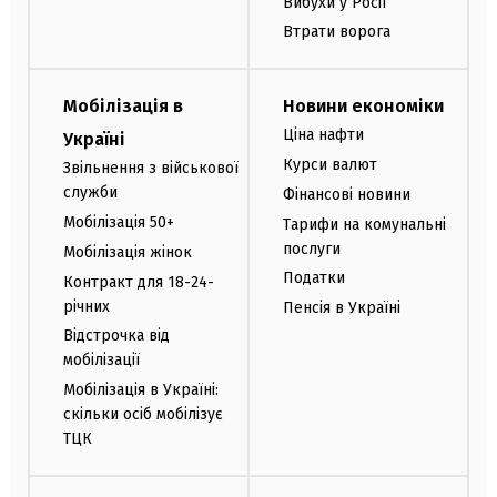
Вибухи у Росії
Втрати ворога
Мобілізація в
Новини економіки
Ціна нафти
Україні
Курси валют
Звільнення з військової
служби
Фінансові новини
Мобілізація 50+
Тарифи на комунальні
послуги
Мобілізація жінок
Податки
Контракт для 18-24-
річних
Пенсія в Україні
Відстрочка від
мобілізації
Мобілізація в Україні:
скільки осіб мобілізує
ТЦК