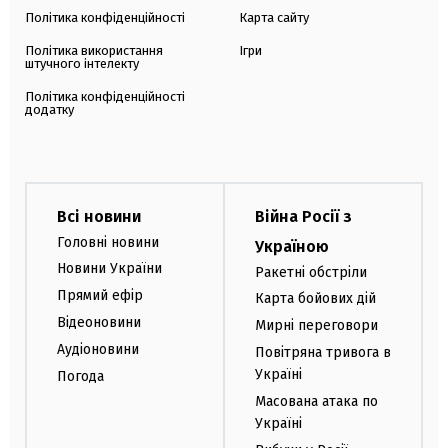
Політика конфіденційності
Карта сайту
Політика використання
Ігри
штучного інтелекту
Політика конфіденційності
додатку
Всі новини
Війна Росії з
Головні новини
Україною
Новини України
Ракетні обстріли
Прямий ефір
Карта бойових дій
Відеоновини
Мирні переговори
Аудіоновини
Повітряна тривога в
Україні
Погода
Масована атака по
Україні