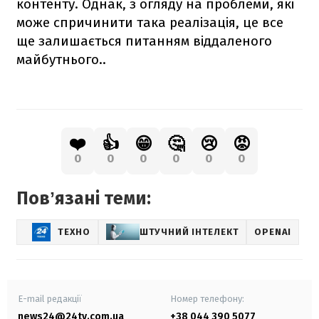
контенту. Однак, з огляду на проблеми, які
може спричинити така реалізація, це все
ще залишається питанням віддаленого
майбутнього..
❤️
👍
😁
🤔
😢
😡
0
0
0
0
0
0
Повʼязані теми:
ТЕХНО
ШТУЧНИЙ ІНТЕЛЕКТ
OPENAI
E-mail редакції
Номер телефону:
news24@24tv.com.ua
+38 044 390 5077