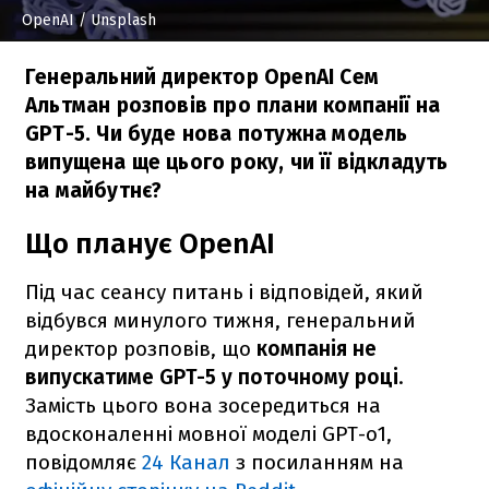
OpenAI
/ Unsplash
Генеральний директор OpenAI Сем
Альтман розповів про плани компанії на
GPT-5. Чи буде нова потужна модель
випущена ще цього року, чи її відкладуть
на майбутнє?
Що планує OpenAI
Під час сеансу питань і відповідей, який
відбувся минулого тижня, генеральний
директор розповів, що
компанія не
випускатиме GPT-5 у поточному році
.
Замість цього вона зосередиться на
вдосконаленні мовної моделі GPT-o1,
повідомляє
24 Канал
з посиланням на