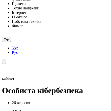
Ґаджети
Техно лайфхаки
Інтернет
ІТ-бізнес
Побутова техніка
більше
Укр
Укр
Рус
кабінет
Особиста кібербезпека
26 вересня