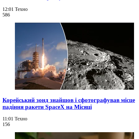
12:01
Техно
586
Корейський зонд знайшов і сфотографував місце
падіння ракети SpaceX на Місяці
11:01
Техно
156