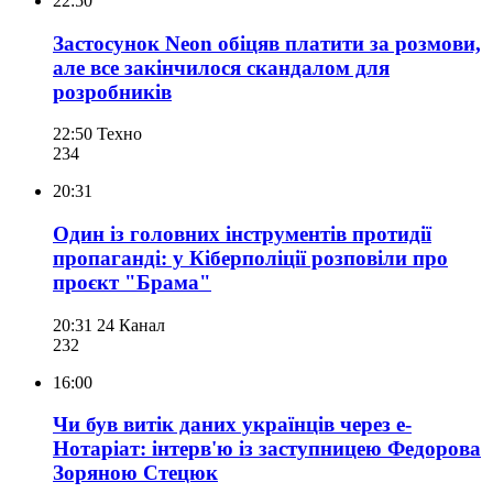
22:50
Застосунок Neon обіцяв платити за розмови,
але все закінчилося скандалом для
розробників
22:50
Техно
234
20:31
Один із головних інструментів протидії
пропаганді: у Кіберполіції розповіли про
проєкт "Брама"
20:31
24 Канал
232
16:00
Чи був витік даних українців через е-
Нотаріат: інтерв'ю із заступницею Федорова
Зоряною Стецюк