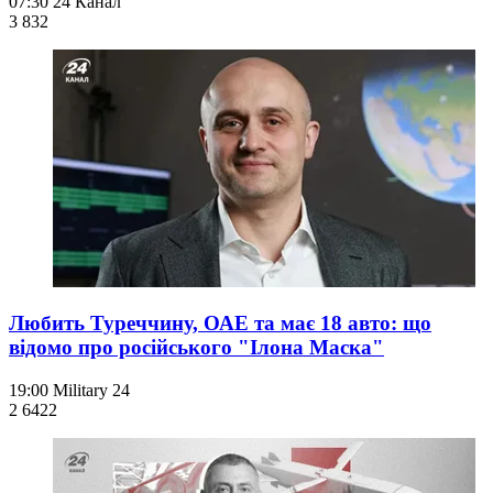
07:30
24 Канал
3 832
Любить Туреччину, ОАЕ та має 18 авто: що
відомо про російського "Ілона Маска"
19:00
Military 24
2 642
2