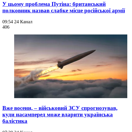
У цьому проблема Путіна: британський
полковник назвав слабке місце російської армії
09:54
24 Канал
406
Вже восени, – військовий ЗСУ спрогнозував,
куди насамперед може вдарити українська
балістика