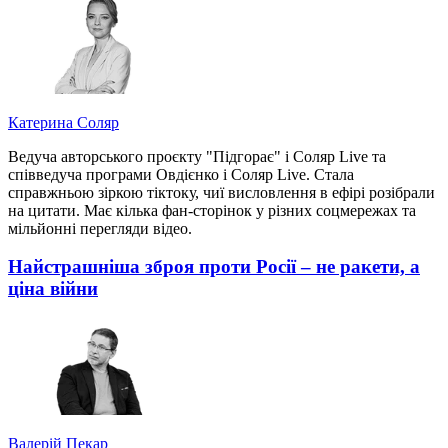
Катерина Соляр
Ведуча авторського проєкту "Підгорає" і Соляр Live та
співведуча програми Овдієнко і Соляр Live. Стала
справжньою зіркою тіктоку, чиї висловлення в ефірі розібрали
на цитати. Має кілька фан-сторінок у різних соцмережах та
мільйонні перегляди відео.
Найстрашніша зброя проти Росії – не ракети, а
ціна війни
Валерій Пекар