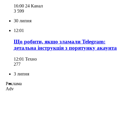
16:00
24 Канал
3 599
30 липня
12:01
Що робити, якщо зламали Telegram:
детальна інструкція з порятунку акаунта
12:01
Техно
277
3 липня
Реклама
Adv