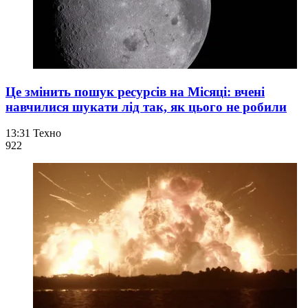
Це змінить пошук ресурсів на Місяці: вчені
навчилися шукати лід так, як цього не робили
13:31
Техно
92
2