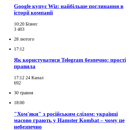
Google купує Wiz: найбільше поглинання в
історії компанії
10:20
Бізнес
3 403
28 лютого
17:12
Як користуватися Telegram безпечно: прості
правила
17:12
24 Канал
692
30 травня
18:00
"Хом'яки" з російським слідом: українці
масово грають у Hamster Kombat – чому це
небезпечно