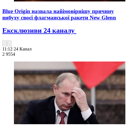
Blue Origin назвала найімовірнішу причину
вибуху своєї флагманської ракети New Glenn
Ексклюзиви 24 каналу
11:12
24 Канал
2 955
4