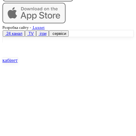
Розробка сайту
-
Luxnet
24 канал
TV
ігри
сервіси
кабінет