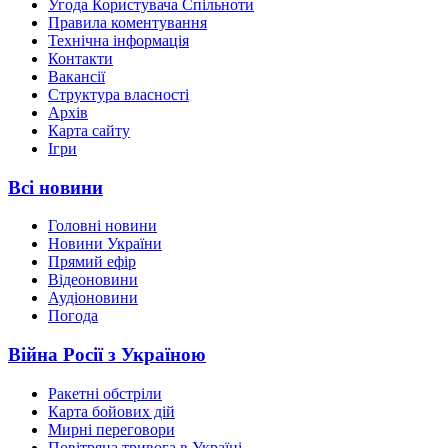
Угода Користувача Спільноти
Правила коментування
Технічна інформація
Контакти
Вакансії
Структура власності
Архів
Карта сайту
Ігри
Всі новини
Головні новини
Новини України
Прямий ефір
Відеоновини
Аудіоновини
Погода
Війна Росії з Україною
Ракетні обстріли
Карта бойових дій
Мирні переговори
Повітряна тривога в Україні