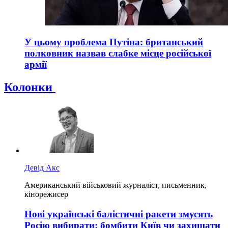
У цьому проблема Путіна: британський
полковник назвав слабке місце російської
армії
Колонки
Девід Акс
Американський військовий журналіст, письменник,
кінорежисер
Нові українські балістичні ракети змусять
Росію вибирати: бомбити Київ чи захищати