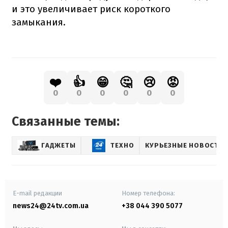
и это увеличивает риск короткого
замыкания.
❤️
👍
😁
🤔
😢
😡
0
0
0
0
0
0
Связанные темы:
ГАДЖЕТЫ
ТЕХНО
КУРЬЕЗНЫЕ НОВОСТИ
E-mail редакции
Номер телефона:
news24@24tv.com.ua
+38 044 390 5077