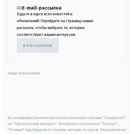
E-mail-рассылка
Будьте в курсе всех новостей и
обновлений! Перейдите на страницу наших
рассылок, чтобы выбрать те, которые
соответствуют вашим интересам.
К РАССЫЛКАМ
Наши приложения:
android
apple
smart tv
samsung smart tv
Всі комерційні рекламні матеріали позначені словами "Спецпроєкт"
чи "Партнерський матеріал". Матеріали з позначкою "Експерт",
"Позиція" відображають позицію авторів та героїв. Редакція може