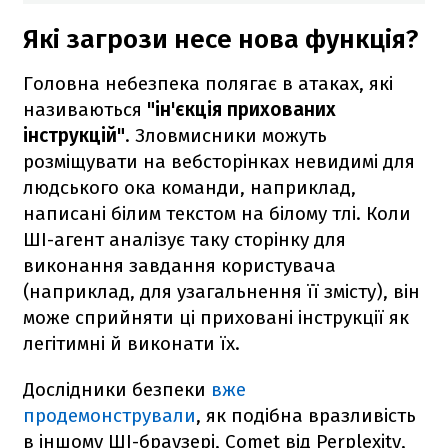
Які загрози несе нова функція?
Головна небезпека полягає в атаках, які
називаються
"ін'єкція прихованих
інструкцій"
. Зловмисники можуть
розміщувати на вебсторінках невидимі для
людського ока команди, наприклад,
написані білим текстом на білому тлі. Коли
ШІ-агент аналізує таку сторінку для
виконання завдання користувача
(наприклад, для узагальнення її змісту), він
може сприйняти ці приховані інструкції як
легітимні й виконати їх.
Дослідники безпеки
вже
продемонстрували
, як подібна вразливість
в іншому ШІ-браузері, Comet від Perplexity,