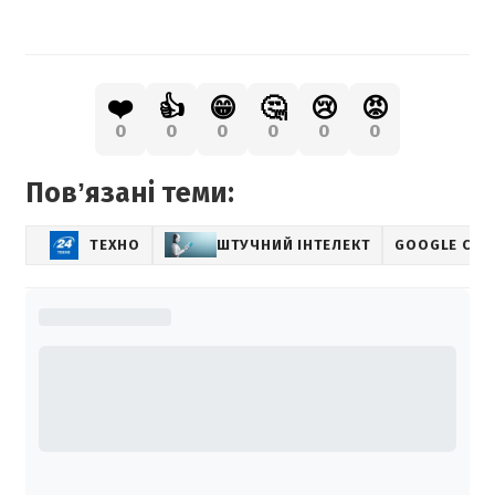
❤️
👍
😁
🤔
😢
😡
0
0
0
0
0
0
Повʼязані теми:
ТЕХНО
ШТУЧНИЙ ІНТЕЛЕКТ
GOOGLE CH