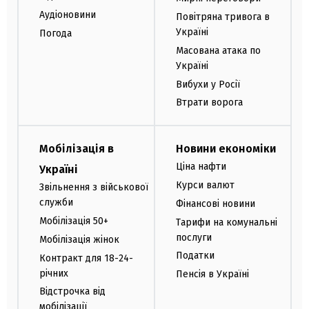
Аудіоновини
Повітряна тривога в
Україні
Погода
Масована атака по
Україні
Вибухи у Росії
Втрати ворога
Мобілізація в
Новини економіки
Ціна нафти
Україні
Курси валют
Звільнення з військової
служби
Фінансові новини
Мобілізація 50+
Тарифи на комунальні
послуги
Мобілізація жінок
Податки
Контракт для 18-24-
річних
Пенсія в Україні
Відстрочка від
мобілізації