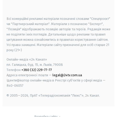
smart tv
samsung smart tv
Всі комерційні рекламні матеріали позначені словами "Спецпроєкт"
чи "Партнерський матеріал". Матеріали з позначкою "Експерт",
"Позиція" відображають позицію авторів та героїв. Редакція може
не поділяти їхніх поглядів. Детальніше щодо реклами та правил
цитування можна ознайомитись в правилах користування сайтом.
Усі права захищені.
Матеріали сайту призначені для осіб старше
21
року (21+)
Онлайн-медіа «24 Канал»
пл. Галицька, буд. 15, м. Львів, 79008
Телефон
+380 (32) 229-77-77
Адреса електронної пошти —
legal@24tv.com.ua
Ідентифікатор онлайн-медіа в Реєстрі суб'єктів у сфері медіа —
R40-06057
© 2005—2026,
ПрАТ «Телерадіокомпанія "Люкс"», 24 Канал.
Розробка сайту
-