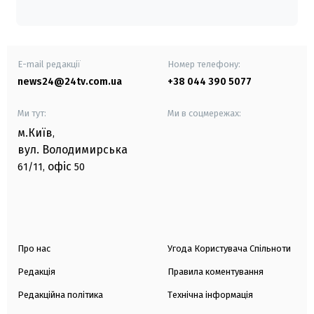
E-mail редакції
Номер телефону:
news24@24tv.com.ua
+38 044 390 5077
Ми тут:
Ми в соцмережах:
м.Київ
,
вул. Володимирська
офіс
61/11,
50
Про нас
Угода Користувача Спільноти
Редакція
Правила коментування
Редакційна політика
Технічна інформація