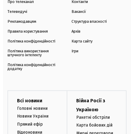
Про телеканал
Контакти
Телеведучі
Вакансії
Рекламодавцям
Структура власності
Правила користування
Архів
Політика конфіденційності
Карта сайту
Політика використання
Ігри
штучного інтелекту
Політика конфіденційності
додатку
Всі новини
Війна Росії з
Головні новини
Україною
Новини України
Ракетні обстріли
Прямий ефір
Карта бойових дій
Відеоновини
Мирні переговори