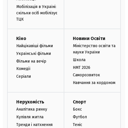
Мобілізація в Україні:
скільки осіб мобілізує
ТЦК
Кіно
Новини Освіти
Найцікавіші фільми
Міністерство освіти та
науки України
Українські фільми
Школа
Фільми на вечір
НМТ 2026
Комедії
Саморозвиток
Серіали
Навчання за кордоном
Нерухомість
Спорт
Аналітика ринку
Бокс
Купівля житла
Футбол
Тренди і натхнення
Теніс