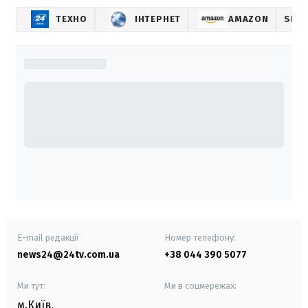
ТЕХНО
ІНТЕРНЕТ
AMAZON
SIGN
E-mail редакції
Номер телефону:
news24@24tv.com.ua
+38 044 390 5077
Ми тут:
Ми в соцмережах:
м.Київ
,