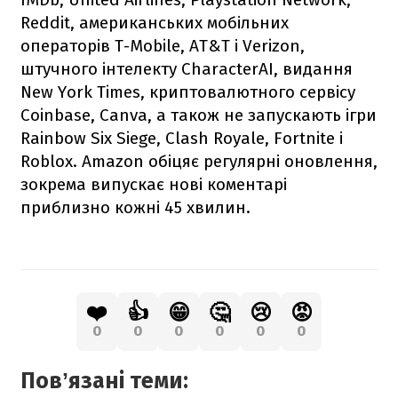
Reddit, американських мобільних
операторів T-Mobile, AT&T і Verizon,
штучного інтелекту CharacterAI, видання
New York Times, криптовалютного сервісу
Coinbase, Canva, а також не запускають ігри
Rainbow Six Siege, Clash Royale, Fortnite і
Roblox. Amazon обіцяє регулярні оновлення,
зокрема випускає нові коментарі
приблизно кожні 45 хвилин.
❤️
👍
😁
🤔
😢
😡
0
0
0
0
0
0
Повʼязані теми: