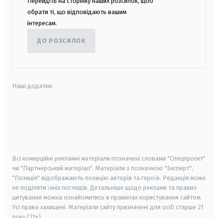
Перейдіть на сторінку наших розсилок, щоб
обрати ті, що відповідають вашим
інтересам.
ДО РОЗСИЛОК
Наші додатки:
android
apple
smart tv
samsung smart tv
Всі комерційні рекламні матеріали позначені словами "Спецпроєкт"
чи "Партнерський матеріал". Матеріали з позначкою "Експерт",
"Позиція" відображають позицію авторів та героїв. Редакція може
не поділяти їхніх поглядів. Детальніше щодо реклами та правил
цитування можна ознайомитись в правилах користування сайтом.
Усі права захищені.
Матеріали сайту призначені для осіб старше
21
року (21+)