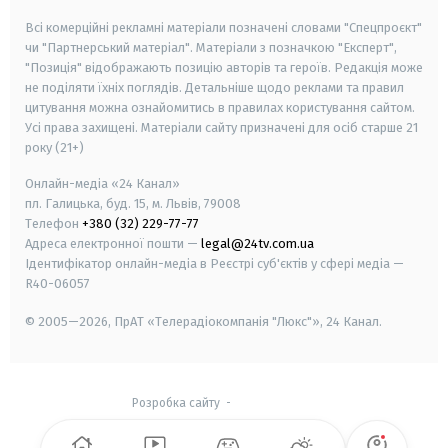
Всі комерційні рекламні матеріали позначені словами "Спецпроєкт"
чи "Партнерський матеріал". Матеріали з позначкою "Експерт",
"Позиція" відображають позицію авторів та героїв. Редакція може
не поділяти їхніх поглядів. Детальніше щодо реклами та правил
цитування можна ознайомитись в правилах користування сайтом.
Усі права захищені.
Матеріали сайту призначені для осіб старше
21
року (21+)
Онлайн-медіа «24 Канал»
пл. Галицька, буд. 15, м. Львів, 79008
Телефон
+380 (32) 229-77-77
Адреса електронної пошти —
legal@24tv.com.ua
Ідентифікатор онлайн-медіа в Реєстрі суб'єктів у сфері медіа —
R40-06057
© 2005—2026,
ПрАТ «Телерадіокомпанія "Люкс"», 24 Канал.
Розробка сайту
-