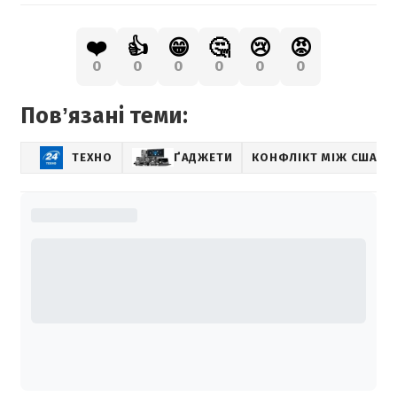
❤️
👍
😁
🤔
😢
😡
0
0
0
0
0
0
Повʼязані теми:
ТЕХНО
ҐАДЖЕТИ
КОНФЛІКТ МІЖ США ТА