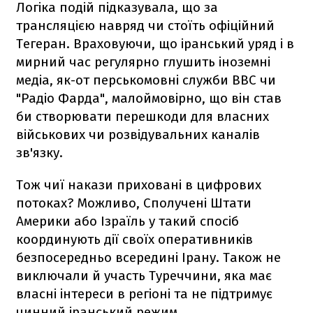
Логіка подій підказувала, що за
трансляцією навряд чи стоїть офіційний
Тегеран. Враховуючи, що іранський уряд і в
мирний час регулярно глушить іноземні
медіа, як-от перськомовні служби BBC чи
"Радіо Фарда", малоймовірно, що він став
би створювати перешкоди для власних
військових чи розвідувальних каналів
зв'язку.
Тож чиї накази приховані в цифрових
потоках? Можливо, Сполучені Штати
Америки або Ізраїль у такий спосіб
координують дії своїх оперативників
безпосередньо всередині Ірану. Також не
виключали й участь Туреччини, яка має
власні інтереси в регіоні та не підтримує
чинний іранський режим.