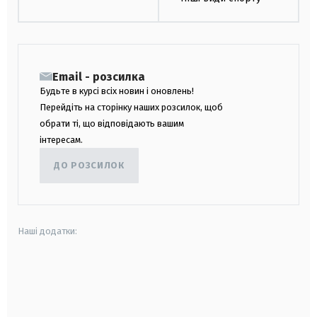
Email - розсилка
Будьте в курсі всіх новин і оновлень!
Перейдіть на сторінку наших розсилок, щоб
обрати ті, що відповідають вашим
інтересам.
ДО РОЗСИЛОК
Наші додатки:
android
apple
smart tv
samsung smart tv