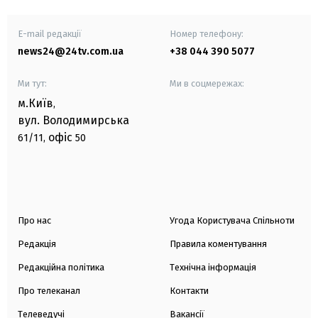
E-mail редакції
Номер телефону:
news24@24tv.com.ua
+38 044 390 5077
Ми тут:
Ми в соцмережах:
м.Київ
,
вул. Володимирська
офіс
61/11,
50
Про нас
Угода Користувача Спільноти
Редакція
Правила коментування
Редакційна політика
Технічна інформація
Про телеканал
Контакти
Телеведучі
Вакансії