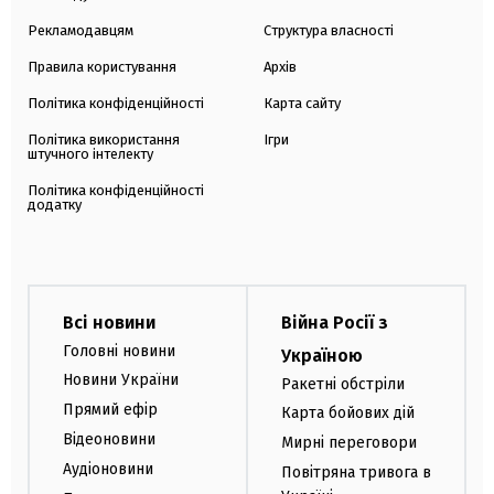
Рекламодавцям
Структура власності
Правила користування
Архів
Політика конфіденційності
Карта сайту
Політика використання
Ігри
штучного інтелекту
Політика конфіденційності
додатку
Всі новини
Війна Росії з
Головні новини
Україною
Новини України
Ракетні обстріли
Прямий ефір
Карта бойових дій
Відеоновини
Мирні переговори
Аудіоновини
Повітряна тривога в