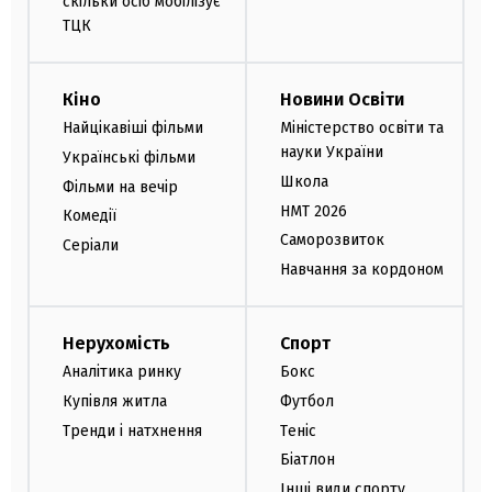
скільки осіб мобілізує
ТЦК
Кіно
Новини Освіти
Найцікавіші фільми
Міністерство освіти та
науки України
Українські фільми
Школа
Фільми на вечір
НМТ 2026
Комедії
Саморозвиток
Серіали
Навчання за кордоном
Нерухомість
Спорт
Аналітика ринку
Бокс
Купівля житла
Футбол
Тренди і натхнення
Теніс
Біатлон
Інші види спорту