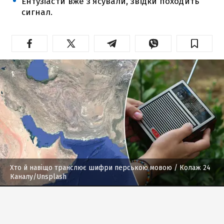
Ентузіасти вже з'ясували, звідки походить
сигнал.
Хто й навіщо транслює шифри перською мовою
/ Колаж 24
Каналу/Unsplash